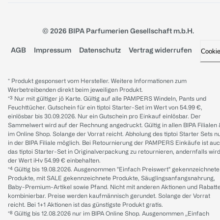
© 2026 BIPA Parfumerien Gesellschaft m.b.H.
AGB
Impressum
Datenschutz
Vertrag widerrufen
Cooki
* Produkt gesponsert vom Hersteller. Weitere Informationen zum
Werbetreibenden direkt beim jeweiligen Produkt.
*³ Nur mit gültiger jö Karte. Gültig auf alle PAMPERS Windeln, Pants und
Feuchttücher. Gutschein für ein tiptoi Starter-Set im Wert von 54.99 €,
einlösbar bis 30.09.2026. Nur ein Gutschein pro Einkauf einlösbar. Der
Sammelwert wird auf der Rechnung angedruckt. Gültig in allen BIPA Filialen
im Online Shop. Solange der Vorrat reicht. Abholung des tiptoi Starter Sets n
in der BIPA Filiale möglich. Bei Retournierung der PAMPERS Einkäufe ist au
das tiptoi Starter-Set in Originalverpackung zu retournieren, andernfalls wir
der Wert iHv 54.99 € einbehalten.
*⁴ Gültig bis 19.08.2026. Ausgenommen "Einfach Preiswert" gekennzeichnete
Produkte, mit SALE gekennzeichnete Produkte, Säuglingsanfangsnahrung,
Baby-Premium-Artikel sowie Pfand. Nicht mit anderen Aktionen und Rabatt
kombinierbar. Preise werden kaufmännisch gerundet. Solange der Vorrat
reicht. Bei 1+1 Aktionen ist das günstigste Produkt gratis.
*⁸ Gültig bis 12.08.2026 nur im BIPA Online Shop. Ausgenommen „Einfach