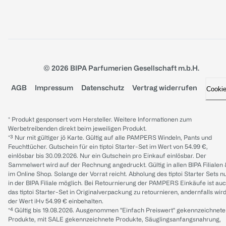
© 2026 BIPA Parfumerien Gesellschaft m.b.H.
AGB
Impressum
Datenschutz
Vertrag widerrufen
Cooki
* Produkt gesponsert vom Hersteller. Weitere Informationen zum
Werbetreibenden direkt beim jeweiligen Produkt.
*³ Nur mit gültiger jö Karte. Gültig auf alle PAMPERS Windeln, Pants und
Feuchttücher. Gutschein für ein tiptoi Starter-Set im Wert von 54.99 €,
einlösbar bis 30.09.2026. Nur ein Gutschein pro Einkauf einlösbar. Der
Sammelwert wird auf der Rechnung angedruckt. Gültig in allen BIPA Filialen
im Online Shop. Solange der Vorrat reicht. Abholung des tiptoi Starter Sets n
in der BIPA Filiale möglich. Bei Retournierung der PAMPERS Einkäufe ist au
das tiptoi Starter-Set in Originalverpackung zu retournieren, andernfalls wir
der Wert iHv 54.99 € einbehalten.
*⁴ Gültig bis 19.08.2026. Ausgenommen "Einfach Preiswert" gekennzeichnete
Produkte, mit SALE gekennzeichnete Produkte, Säuglingsanfangsnahrung,