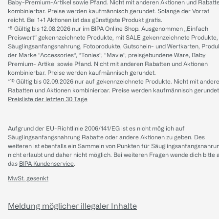
Baby-Premium-Artikel sowie Pfand. Nicht mit anderen Aktionen und Rabatt
kombinierbar. Preise werden kaufmännisch gerundet. Solange der Vorrat
reicht. Bei 1+1 Aktionen ist das günstigste Produkt gratis.
*⁸ Gültig bis 12.08.2026 nur im BIPA Online Shop. Ausgenommen „Einfach
Preiswert“ gekennzeichnete Produkte, mit SALE gekennzeichnete Produkte,
Säuglingsanfangsnahrung, Fotoprodukte, Gutschein- und Wertkarten, Produ
der Marke “Accessories“, “Tonies“, “Mavie“, preisgebundene Ware, Baby
Premium- Artikel sowie Pfand. Nicht mit anderen Rabatten und Aktionen
kombinierbar. Preise werden kaufmännisch gerundet.
*¹⁰ Gültig bis 02.09.2026 nur auf gekennzeichnete Produkte. Nicht mit ander
Rabatten und Aktionen kombinierbar. Preise werden kaufmännisch gerundet
Preisliste der letzten 30 Tage
Aufgrund der EU-Richtlinie 2006/141/EG ist es nicht möglich auf
Säuglingsanfangsnahrung Rabatte oder andere Aktionen zu geben. Des
weiteren ist ebenfalls ein Sammeln von Punkten für Säuglingsanfangsnahru
nicht erlaubt und daher nicht möglich.
Bei weiteren Fragen wende dich bitte 
das
BIPA Kundenservice
.
MwSt. gesenkt
Meldung möglicher illegaler Inhalte