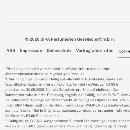
© 2026 BIPA Parfumerien Gesellschaft m.b.H.
AGB
Impressum
Datenschutz
Vertrag widerrufen
Cooki
* Produkt gesponsert vom Hersteller. Weitere Informationen zum
Werbetreibenden direkt beim jeweiligen Produkt.
*³ Nur mit gültiger jö Karte. Gültig auf alle PAMPERS Windeln, Pants und
Feuchttücher. Gutschein für ein tiptoi Starter-Set im Wert von 54.99 €,
einlösbar bis 30.09.2026. Nur ein Gutschein pro Einkauf einlösbar. Der
Sammelwert wird auf der Rechnung angedruckt. Gültig in allen BIPA Filialen
im Online Shop. Solange der Vorrat reicht. Abholung des tiptoi Starter Sets n
in der BIPA Filiale möglich. Bei Retournierung der PAMPERS Einkäufe ist au
das tiptoi Starter-Set in Originalverpackung zu retournieren, andernfalls wir
der Wert iHv 54.99 € einbehalten.
*⁴ Gültig bis 19.08.2026. Ausgenommen "Einfach Preiswert" gekennzeichnete
Produkte, mit SALE gekennzeichnete Produkte, Säuglingsanfangsnahrung,