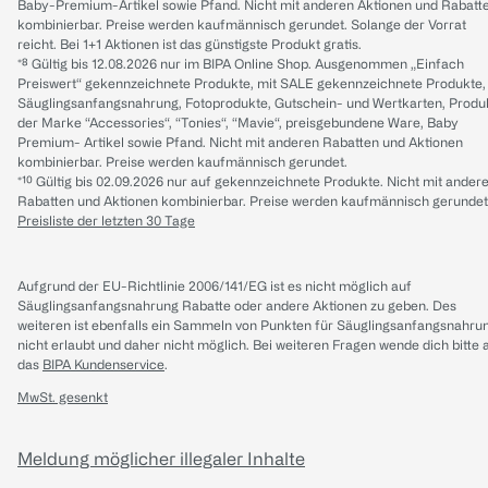
Baby-Premium-Artikel sowie Pfand. Nicht mit anderen Aktionen und Rabatt
kombinierbar. Preise werden kaufmännisch gerundet. Solange der Vorrat
reicht. Bei 1+1 Aktionen ist das günstigste Produkt gratis.
*⁸ Gültig bis 12.08.2026 nur im BIPA Online Shop. Ausgenommen „Einfach
Preiswert“ gekennzeichnete Produkte, mit SALE gekennzeichnete Produkte,
Säuglingsanfangsnahrung, Fotoprodukte, Gutschein- und Wertkarten, Produ
der Marke “Accessories“, “Tonies“, “Mavie“, preisgebundene Ware, Baby
Premium- Artikel sowie Pfand. Nicht mit anderen Rabatten und Aktionen
kombinierbar. Preise werden kaufmännisch gerundet.
*¹⁰ Gültig bis 02.09.2026 nur auf gekennzeichnete Produkte. Nicht mit ander
Rabatten und Aktionen kombinierbar. Preise werden kaufmännisch gerundet
Preisliste der letzten 30 Tage
Aufgrund der EU-Richtlinie 2006/141/EG ist es nicht möglich auf
Säuglingsanfangsnahrung Rabatte oder andere Aktionen zu geben. Des
weiteren ist ebenfalls ein Sammeln von Punkten für Säuglingsanfangsnahru
nicht erlaubt und daher nicht möglich.
Bei weiteren Fragen wende dich bitte 
das
BIPA Kundenservice
.
MwSt. gesenkt
Meldung möglicher illegaler Inhalte