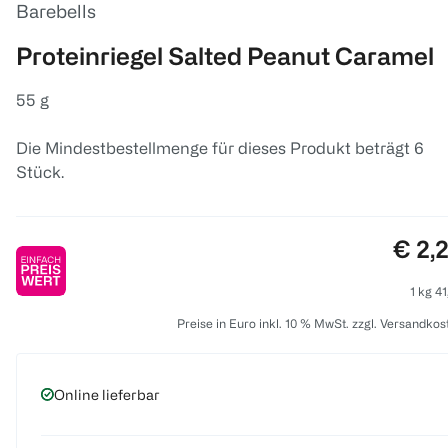
Barebells
Proteinriegel Salted Peanut Caramel
55 g
Die Mindestbestellmenge für dieses Produkt beträgt 6
Stück.
Preis
€ 2,
1 kg 41
Preise in Euro inkl. 10 % MwSt. zzgl. Versandkos
Online lieferbar