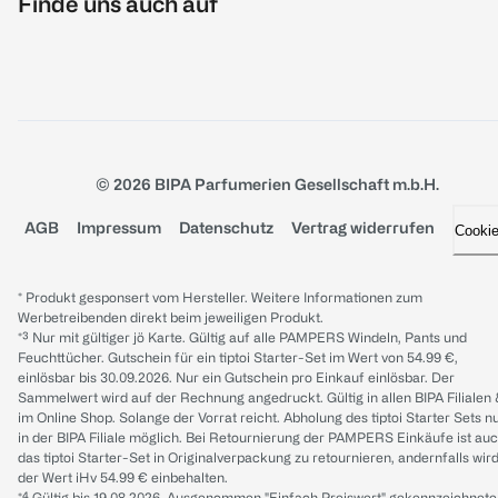
Finde uns auch auf
© 2026 BIPA Parfumerien Gesellschaft m.b.H.
AGB
Impressum
Datenschutz
Vertrag widerrufen
Cooki
* Produkt gesponsert vom Hersteller. Weitere Informationen zum
Werbetreibenden direkt beim jeweiligen Produkt.
*³ Nur mit gültiger jö Karte. Gültig auf alle PAMPERS Windeln, Pants und
Feuchttücher. Gutschein für ein tiptoi Starter-Set im Wert von 54.99 €,
einlösbar bis 30.09.2026. Nur ein Gutschein pro Einkauf einlösbar. Der
Sammelwert wird auf der Rechnung angedruckt. Gültig in allen BIPA Filialen
im Online Shop. Solange der Vorrat reicht. Abholung des tiptoi Starter Sets n
in der BIPA Filiale möglich. Bei Retournierung der PAMPERS Einkäufe ist au
das tiptoi Starter-Set in Originalverpackung zu retournieren, andernfalls wir
der Wert iHv 54.99 € einbehalten.
*⁴ Gültig bis 19.08.2026. Ausgenommen "Einfach Preiswert" gekennzeichnete