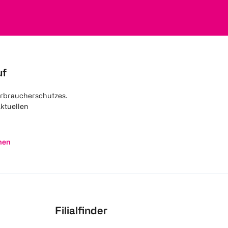
uf
rbraucherschutzes.
aktuellen
nen
Filialfinder