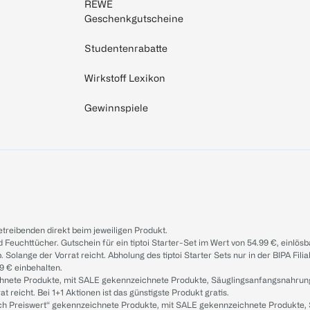
REWE
Geschenkgutscheine
Studentenrabatte
Wirkstoff Lexikon
Gewinnspiele
treibenden direkt beim jeweiligen Produkt.
d Feuchttücher. Gutschein für ein tiptoi Starter-Set im Wert von 54.99 €, einlö
. Solange der Vorrat reicht. Abholung des tiptoi Starter Sets nur in der BIPA Fil
9 € einbehalten.
ichnete Produkte, mit SALE gekennzeichnete Produkte, Säuglingsanfangsnahrun
reicht. Bei 1+1 Aktionen ist das günstigste Produkt gratis.
ach Preiswert“ gekennzeichnete Produkte, mit SALE gekennzeichnete Produkte,