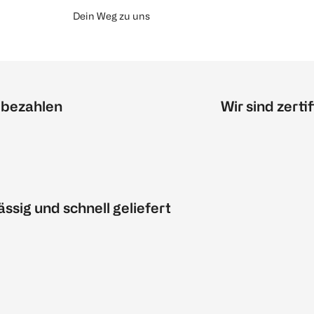
Dein Weg zu uns
 bezahlen
Wir sind zertif
ässig und schnell geliefert