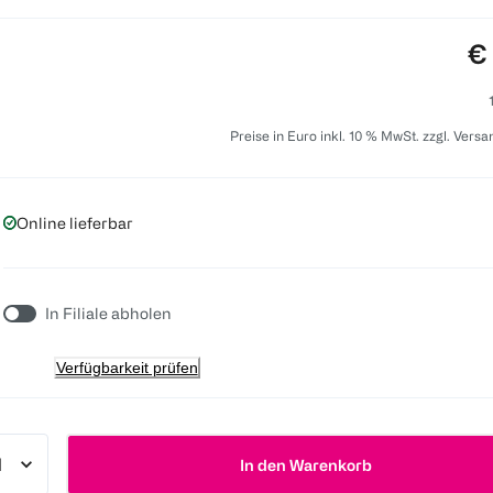
Pr
€
Preise in Euro inkl. 10 % MwSt. zzgl. Vers
Online lieferbar
In Filiale abholen
Verfügbarkeit prüfen
In den Warenkorb