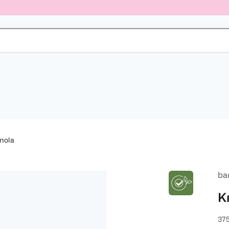
nola
ba
K
375