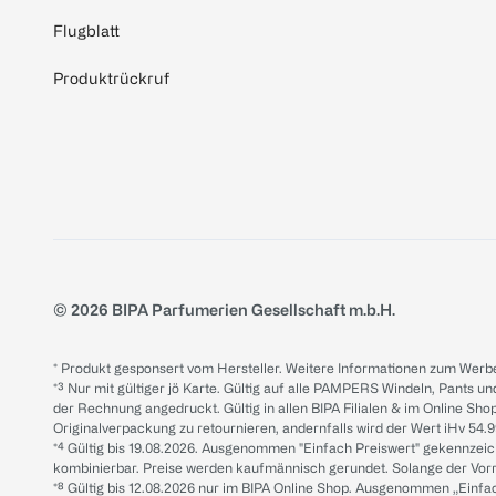
Flugblatt
Produktrückruf
© 2026 BIPA Parfumerien Gesellschaft m.b.H.
* Produkt gesponsert vom Hersteller. Weitere Informationen zum Werbe
*³ Nur mit gültiger jö Karte. Gültig auf alle PAMPERS Windeln, Pants un
der Rechnung angedruckt. Gültig in allen BIPA Filialen & im Online Shop
Originalverpackung zu retournieren, andernfalls wird der Wert iHv 54.9
*⁴ Gültig bis 19.08.2026. Ausgenommen "Einfach Preiswert" gekennze
kombinierbar. Preise werden kaufmännisch gerundet. Solange der Vorrat 
*⁸ Gültig bis 12.08.2026 nur im BIPA Online Shop. Ausgenommen „Einf