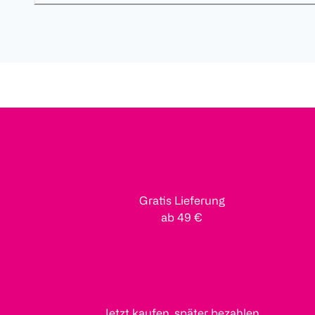
Gratis Lieferung
ab 49 €
Jetzt kaufen, später bezahlen