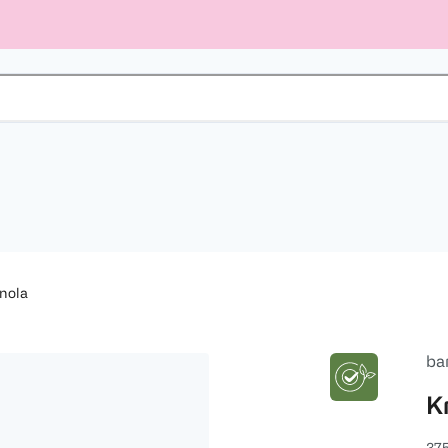
nola
ba
K
375