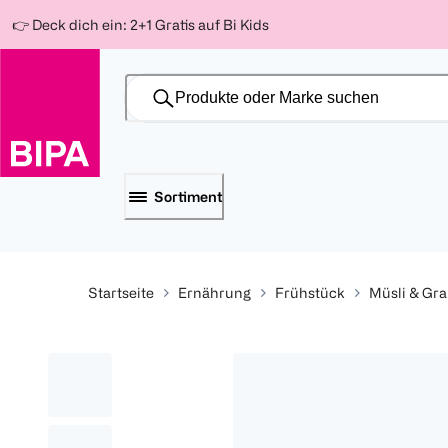
Weiter
Für
Für
Für
👉 Deck dich ein: 2+1 Gratis auf Bi Kids
zum
300 Ös
500 Ös
150 Ös
Inhalt
-20%
-10%
-15%
Sortiment
Startseite
Ernährung
Frühstück
Müsli & Gra