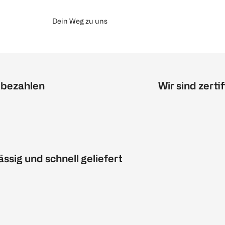
Dein Weg zu uns
 bezahlen
Wir sind zertif
ässig und schnell geliefert