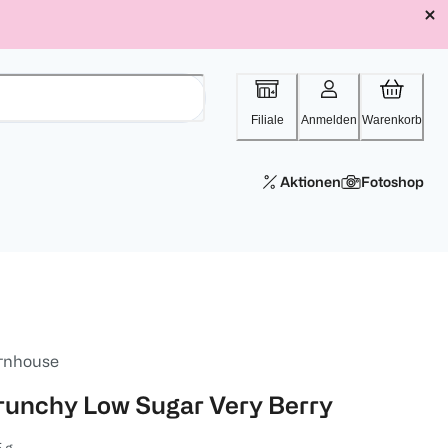
Filiale
Anmelden
Warenkorb
Aktionen
Fotoshop
rnhouse
runchy Low Sugar Very Berry
 g