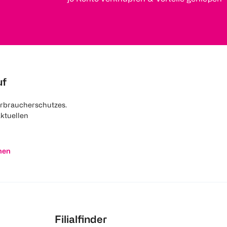
uf
rbraucherschutzes.
aktuellen
nen
Filialfinder