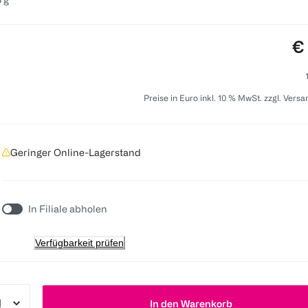
Pr
€
Preise in Euro inkl. 10 % MwSt. zzgl. Vers
Geringer Online-Lagerstand
In Filiale abholen
Verfügbarkeit prüfen
In den Warenkorb