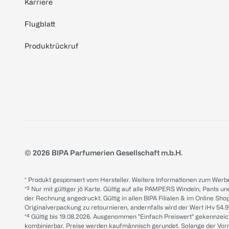
Karriere
Flugblatt
Produktrückruf
© 2026 BIPA Parfumerien Gesellschaft m.b.H.
* Produkt gesponsert vom Hersteller. Weitere Informationen zum Werbe
*³ Nur mit gültiger jö Karte. Gültig auf alle PAMPERS Windeln, Pants un
der Rechnung angedruckt. Gültig in allen BIPA Filialen & im Online Shop
Originalverpackung zu retournieren, andernfalls wird der Wert iHv 54.9
*⁴ Gültig bis 19.08.2026. Ausgenommen "Einfach Preiswert" gekennze
kombinierbar. Preise werden kaufmännisch gerundet. Solange der Vorrat 