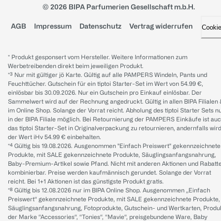
© 2026 BIPA Parfumerien Gesellschaft m.b.H.
AGB
Impressum
Datenschutz
Vertrag widerrufen
Cooki
* Produkt gesponsert vom Hersteller. Weitere Informationen zum
Werbetreibenden direkt beim jeweiligen Produkt.
*³ Nur mit gültiger jö Karte. Gültig auf alle PAMPERS Windeln, Pants und
Feuchttücher. Gutschein für ein tiptoi Starter-Set im Wert von 54.99 €,
einlösbar bis 30.09.2026. Nur ein Gutschein pro Einkauf einlösbar. Der
Sammelwert wird auf der Rechnung angedruckt. Gültig in allen BIPA Filialen
im Online Shop. Solange der Vorrat reicht. Abholung des tiptoi Starter Sets n
in der BIPA Filiale möglich. Bei Retournierung der PAMPERS Einkäufe ist au
das tiptoi Starter-Set in Originalverpackung zu retournieren, andernfalls wir
der Wert iHv 54.99 € einbehalten.
*⁴ Gültig bis 19.08.2026. Ausgenommen "Einfach Preiswert" gekennzeichnete
Produkte, mit SALE gekennzeichnete Produkte, Säuglingsanfangsnahrung,
Baby-Premium-Artikel sowie Pfand. Nicht mit anderen Aktionen und Rabatt
kombinierbar. Preise werden kaufmännisch gerundet. Solange der Vorrat
reicht. Bei 1+1 Aktionen ist das günstigste Produkt gratis.
*⁸ Gültig bis 12.08.2026 nur im BIPA Online Shop. Ausgenommen „Einfach
Preiswert“ gekennzeichnete Produkte, mit SALE gekennzeichnete Produkte,
Säuglingsanfangsnahrung, Fotoprodukte, Gutschein- und Wertkarten, Produ
der Marke “Accessories“, “Tonies“, “Mavie“, preisgebundene Ware, Baby