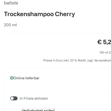
batiste
Trockenshampoo Cherry
200 ml
Preis
€ 5,
100 ml 2
Preise in Euro inkl. 20 % MwSt. zzgl. Versandkos
Online lieferbar
In Filiale abholen
Verfügbarkeit prüfen