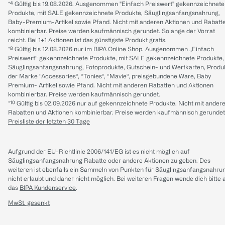
*⁴ Gültig bis 19.08.2026. Ausgenommen "Einfach Preiswert" gekennzeichnete
Produkte, mit SALE gekennzeichnete Produkte, Säuglingsanfangsnahrung,
Baby-Premium-Artikel sowie Pfand. Nicht mit anderen Aktionen und Rabatt
kombinierbar. Preise werden kaufmännisch gerundet. Solange der Vorrat
reicht. Bei 1+1 Aktionen ist das günstigste Produkt gratis.
*⁸ Gültig bis 12.08.2026 nur im BIPA Online Shop. Ausgenommen „Einfach
Preiswert“ gekennzeichnete Produkte, mit SALE gekennzeichnete Produkte,
Säuglingsanfangsnahrung, Fotoprodukte, Gutschein- und Wertkarten, Produ
der Marke “Accessories“, “Tonies“, “Mavie“, preisgebundene Ware, Baby
Premium- Artikel sowie Pfand. Nicht mit anderen Rabatten und Aktionen
kombinierbar. Preise werden kaufmännisch gerundet.
*¹⁰ Gültig bis 02.09.2026 nur auf gekennzeichnete Produkte. Nicht mit ander
Rabatten und Aktionen kombinierbar. Preise werden kaufmännisch gerundet
Preisliste der letzten 30 Tage
Aufgrund der EU-Richtlinie 2006/141/EG ist es nicht möglich auf
Säuglingsanfangsnahrung Rabatte oder andere Aktionen zu geben. Des
weiteren ist ebenfalls ein Sammeln von Punkten für Säuglingsanfangsnahru
nicht erlaubt und daher nicht möglich.
Bei weiteren Fragen wende dich bitte 
das
BIPA Kundenservice
.
MwSt. gesenkt