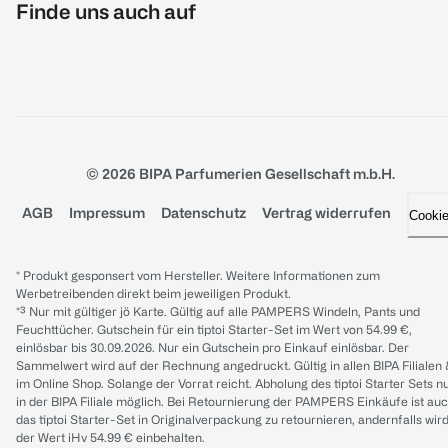
Finde uns auch auf
© 2026 BIPA Parfumerien Gesellschaft m.b.H.
AGB
Impressum
Datenschutz
Vertrag widerrufen
Cooki
* Produkt gesponsert vom Hersteller. Weitere Informationen zum
Werbetreibenden direkt beim jeweiligen Produkt.
*³ Nur mit gültiger jö Karte. Gültig auf alle PAMPERS Windeln, Pants und
Feuchttücher. Gutschein für ein tiptoi Starter-Set im Wert von 54.99 €,
einlösbar bis 30.09.2026. Nur ein Gutschein pro Einkauf einlösbar. Der
Sammelwert wird auf der Rechnung angedruckt. Gültig in allen BIPA Filialen
im Online Shop. Solange der Vorrat reicht. Abholung des tiptoi Starter Sets n
in der BIPA Filiale möglich. Bei Retournierung der PAMPERS Einkäufe ist au
das tiptoi Starter-Set in Originalverpackung zu retournieren, andernfalls wir
der Wert iHv 54.99 € einbehalten.