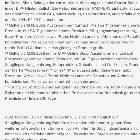
im Online Shop. Solange der Vorrat reicht. Abholung des tiptoi Starter Sets n
in der BIPA Filiale möglich. Bei Retournierung der PAMPERS Einkäufe ist au
das tiptoi Starter-Set in Originalverpackung zu retournieren, andernfalls wir
der Wert iHv 54.99 € einbehalten.
*⁴ Gültig bis 19.08.2026. Ausgenommen "Einfach Preiswert" gekennzeichnete
Produkte, mit SALE gekennzeichnete Produkte, Säuglingsanfangsnahrung,
Baby-Premium-Artikel sowie Pfand. Nicht mit anderen Aktionen und Rabatt
kombinierbar. Preise werden kaufmännisch gerundet. Solange der Vorrat
reicht. Bei 1+1 Aktionen ist das günstigste Produkt gratis.
*⁸ Gültig bis 12.08.2026 nur im BIPA Online Shop. Ausgenommen „Einfach
Preiswert“ gekennzeichnete Produkte, mit SALE gekennzeichnete Produkte,
Säuglingsanfangsnahrung, Fotoprodukte, Gutschein- und Wertkarten, Produ
der Marke “Accessories“, “Tonies“, “Mavie“, preisgebundene Ware, Baby
Premium- Artikel sowie Pfand. Nicht mit anderen Rabatten und Aktionen
kombinierbar. Preise werden kaufmännisch gerundet.
*¹⁰ Gültig bis 02.09.2026 nur auf gekennzeichnete Produkte. Nicht mit ander
Rabatten und Aktionen kombinierbar. Preise werden kaufmännisch gerundet
Preisliste der letzten 30 Tage
Aufgrund der EU-Richtlinie 2006/141/EG ist es nicht möglich auf
Säuglingsanfangsnahrung Rabatte oder andere Aktionen zu geben. Des
weiteren ist ebenfalls ein Sammeln von Punkten für Säuglingsanfangsnahru
nicht erlaubt und daher nicht möglich.
Bei weiteren Fragen wende dich bitte 
das
BIPA Kundenservice
.