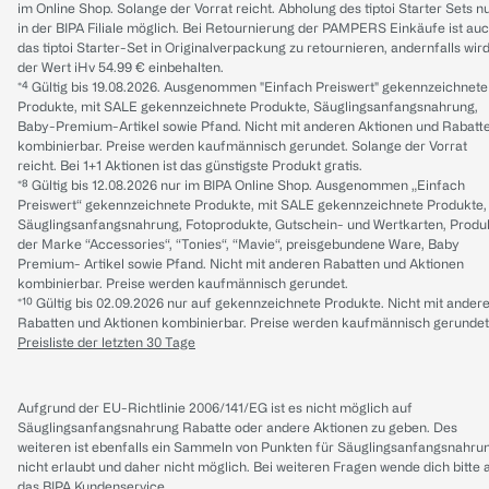
im Online Shop. Solange der Vorrat reicht. Abholung des tiptoi Starter Sets n
in der BIPA Filiale möglich. Bei Retournierung der PAMPERS Einkäufe ist au
das tiptoi Starter-Set in Originalverpackung zu retournieren, andernfalls wir
der Wert iHv 54.99 € einbehalten.
*⁴ Gültig bis 19.08.2026. Ausgenommen "Einfach Preiswert" gekennzeichnete
Produkte, mit SALE gekennzeichnete Produkte, Säuglingsanfangsnahrung,
Baby-Premium-Artikel sowie Pfand. Nicht mit anderen Aktionen und Rabatt
kombinierbar. Preise werden kaufmännisch gerundet. Solange der Vorrat
reicht. Bei 1+1 Aktionen ist das günstigste Produkt gratis.
*⁸ Gültig bis 12.08.2026 nur im BIPA Online Shop. Ausgenommen „Einfach
Preiswert“ gekennzeichnete Produkte, mit SALE gekennzeichnete Produkte,
Säuglingsanfangsnahrung, Fotoprodukte, Gutschein- und Wertkarten, Produ
der Marke “Accessories“, “Tonies“, “Mavie“, preisgebundene Ware, Baby
Premium- Artikel sowie Pfand. Nicht mit anderen Rabatten und Aktionen
kombinierbar. Preise werden kaufmännisch gerundet.
*¹⁰ Gültig bis 02.09.2026 nur auf gekennzeichnete Produkte. Nicht mit ander
Rabatten und Aktionen kombinierbar. Preise werden kaufmännisch gerundet
Preisliste der letzten 30 Tage
Aufgrund der EU-Richtlinie 2006/141/EG ist es nicht möglich auf
Säuglingsanfangsnahrung Rabatte oder andere Aktionen zu geben. Des
weiteren ist ebenfalls ein Sammeln von Punkten für Säuglingsanfangsnahru
nicht erlaubt und daher nicht möglich.
Bei weiteren Fragen wende dich bitte 
das
BIPA Kundenservice
.