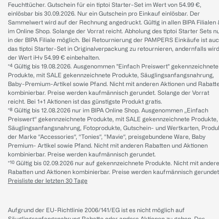
Feuchttücher. Gutschein für ein tiptoi Starter-Set im Wert von 54.99 €,
einlösbar bis 30.09.2026. Nur ein Gutschein pro Einkauf einlösbar. Der
Sammelwert wird auf der Rechnung angedruckt. Gültig in allen BIPA Filialen
im Online Shop. Solange der Vorrat reicht. Abholung des tiptoi Starter Sets n
in der BIPA Filiale möglich. Bei Retournierung der PAMPERS Einkäufe ist au
das tiptoi Starter-Set in Originalverpackung zu retournieren, andernfalls wir
der Wert iHv 54.99 € einbehalten.
*⁴ Gültig bis 19.08.2026. Ausgenommen "Einfach Preiswert" gekennzeichnete
Produkte, mit SALE gekennzeichnete Produkte, Säuglingsanfangsnahrung,
Baby-Premium-Artikel sowie Pfand. Nicht mit anderen Aktionen und Rabatt
kombinierbar. Preise werden kaufmännisch gerundet. Solange der Vorrat
reicht. Bei 1+1 Aktionen ist das günstigste Produkt gratis.
*⁸ Gültig bis 12.08.2026 nur im BIPA Online Shop. Ausgenommen „Einfach
Preiswert“ gekennzeichnete Produkte, mit SALE gekennzeichnete Produkte,
Säuglingsanfangsnahrung, Fotoprodukte, Gutschein- und Wertkarten, Produ
der Marke “Accessories“, “Tonies“, “Mavie“, preisgebundene Ware, Baby
Premium- Artikel sowie Pfand. Nicht mit anderen Rabatten und Aktionen
kombinierbar. Preise werden kaufmännisch gerundet.
*¹⁰ Gültig bis 02.09.2026 nur auf gekennzeichnete Produkte. Nicht mit ander
Rabatten und Aktionen kombinierbar. Preise werden kaufmännisch gerundet
Preisliste der letzten 30 Tage
Aufgrund der EU-Richtlinie 2006/141/EG ist es nicht möglich auf
Säuglingsanfangsnahrung Rabatte oder andere Aktionen zu geben. Des