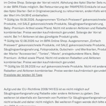
im Online Shop. Solange der Vorrat reicht. Abholung des tiptoi Starter Sets n
in der BIPA Filiale möglich. Bei Retournierung der PAMPERS Einkäufe ist au
das tiptoi Starter-Set in Originalverpackung zu retournieren, andernfalls wir
der Wert iHv 54.99 € einbehalten.
*⁴ Gültig bis 19.08.2026. Ausgenommen "Einfach Preiswert" gekennzeichnete
Produkte, mit SALE gekennzeichnete Produkte, Säuglingsanfangsnahrung,
Baby-Premium-Artikel sowie Pfand. Nicht mit anderen Aktionen und Rabatt
kombinierbar. Preise werden kaufmännisch gerundet. Solange der Vorrat
reicht. Bei 1+1 Aktionen ist das günstigste Produkt gratis.
*⁸ Gültig bis 12.08.2026 nur im BIPA Online Shop. Ausgenommen „Einfach
Preiswert“ gekennzeichnete Produkte, mit SALE gekennzeichnete Produkte,
Säuglingsanfangsnahrung, Fotoprodukte, Gutschein- und Wertkarten, Produ
der Marke “Accessories“, “Tonies“, “Mavie“, preisgebundene Ware, Baby
Premium- Artikel sowie Pfand. Nicht mit anderen Rabatten und Aktionen
kombinierbar. Preise werden kaufmännisch gerundet.
*¹⁰ Gültig bis 02.09.2026 nur auf gekennzeichnete Produkte. Nicht mit ander
Rabatten und Aktionen kombinierbar. Preise werden kaufmännisch gerundet
Preisliste der letzten 30 Tage
Aufgrund der EU-Richtlinie 2006/141/EG ist es nicht möglich auf
Säuglingsanfangsnahrung Rabatte oder andere Aktionen zu geben. Des
weiteren ist ebenfalls ein Sammeln von Punkten für Säuglingsanfangsnahru
nicht erlaubt und daher nicht möglich.
Bei weiteren Fragen wende dich bitte 