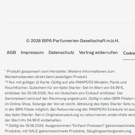
© 2026 BIPA Parfumerien Gesellschaft m.b.H.
AGB
Impressum
Datenschutz
Vertrag widerrufen
Cooki
* Produkt gesponsert vom Hersteller. Weitere Informationen zum
Werbetreibenden direkt beim jeweiligen Produkt.
*³ Nur mit gültiger jö Karte. Gültig auf alle PAMPERS Windeln, Pants und
Feuchttücher. Gutschein für ein tiptoi Starter-Set im Wert von 54.99 €,
einlösbar bis 30.09.2026. Nur ein Gutschein pro Einkauf einlösbar. Der
Sammelwert wird auf der Rechnung angedruckt. Gültig in allen BIPA Filialen
im Online Shop. Solange der Vorrat reicht. Abholung des tiptoi Starter Sets n
in der BIPA Filiale möglich. Bei Retournierung der PAMPERS Einkäufe ist au
das tiptoi Starter-Set in Originalverpackung zu retournieren, andernfalls wir
der Wert iHv 54.99 € einbehalten.
*⁴ Gültig bis 19.08.2026. Ausgenommen "Einfach Preiswert" gekennzeichnete
Produkte, mit SALE gekennzeichnete Produkte, Säuglingsanfangsnahrung,