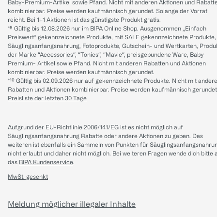
Baby-Premium-Artikel sowie Pfand. Nicht mit anderen Aktionen und Rabatt
kombinierbar. Preise werden kaufmännisch gerundet. Solange der Vorrat
reicht. Bei 1+1 Aktionen ist das günstigste Produkt gratis.
*⁸ Gültig bis 12.08.2026 nur im BIPA Online Shop. Ausgenommen „Einfach
Preiswert“ gekennzeichnete Produkte, mit SALE gekennzeichnete Produkte,
Säuglingsanfangsnahrung, Fotoprodukte, Gutschein- und Wertkarten, Produ
der Marke “Accessories“, “Tonies“, “Mavie“, preisgebundene Ware, Baby
Premium- Artikel sowie Pfand. Nicht mit anderen Rabatten und Aktionen
kombinierbar. Preise werden kaufmännisch gerundet.
*¹⁰ Gültig bis 02.09.2026 nur auf gekennzeichnete Produkte. Nicht mit ander
Rabatten und Aktionen kombinierbar. Preise werden kaufmännisch gerundet
Preisliste der letzten 30 Tage
Aufgrund der EU-Richtlinie 2006/141/EG ist es nicht möglich auf
Säuglingsanfangsnahrung Rabatte oder andere Aktionen zu geben. Des
weiteren ist ebenfalls ein Sammeln von Punkten für Säuglingsanfangsnahru
nicht erlaubt und daher nicht möglich.
Bei weiteren Fragen wende dich bitte 
das
BIPA Kundenservice
.
MwSt. gesenkt
Meldung möglicher illegaler Inhalte