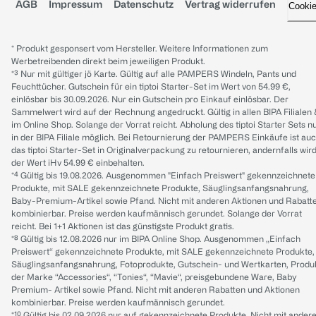
AGB
Impressum
Datenschutz
Vertrag widerrufen
Cooki
* Produkt gesponsert vom Hersteller. Weitere Informationen zum
Werbetreibenden direkt beim jeweiligen Produkt.
*³ Nur mit gültiger jö Karte. Gültig auf alle PAMPERS Windeln, Pants und
Feuchttücher. Gutschein für ein tiptoi Starter-Set im Wert von 54.99 €,
einlösbar bis 30.09.2026. Nur ein Gutschein pro Einkauf einlösbar. Der
Sammelwert wird auf der Rechnung angedruckt. Gültig in allen BIPA Filialen
im Online Shop. Solange der Vorrat reicht. Abholung des tiptoi Starter Sets n
in der BIPA Filiale möglich. Bei Retournierung der PAMPERS Einkäufe ist au
das tiptoi Starter-Set in Originalverpackung zu retournieren, andernfalls wir
der Wert iHv 54.99 € einbehalten.
*⁴ Gültig bis 19.08.2026. Ausgenommen "Einfach Preiswert" gekennzeichnete
Produkte, mit SALE gekennzeichnete Produkte, Säuglingsanfangsnahrung,
Baby-Premium-Artikel sowie Pfand. Nicht mit anderen Aktionen und Rabatt
kombinierbar. Preise werden kaufmännisch gerundet. Solange der Vorrat
reicht. Bei 1+1 Aktionen ist das günstigste Produkt gratis.
*⁸ Gültig bis 12.08.2026 nur im BIPA Online Shop. Ausgenommen „Einfach
Preiswert“ gekennzeichnete Produkte, mit SALE gekennzeichnete Produkte,
Säuglingsanfangsnahrung, Fotoprodukte, Gutschein- und Wertkarten, Produ
der Marke “Accessories“, “Tonies“, “Mavie“, preisgebundene Ware, Baby
Premium- Artikel sowie Pfand. Nicht mit anderen Rabatten und Aktionen
kombinierbar. Preise werden kaufmännisch gerundet.
*¹⁰ Gültig bis 02.09.2026 nur auf gekennzeichnete Produkte. Nicht mit ander