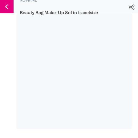
Weiter
Für
Für
Für
zum
300 Ös
500 Ös
150 Ös
Beauty Bag Make-Up Set in travelsize
Inhalt
-20%
-10%
-15%