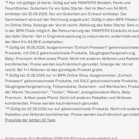
*³ Nur mit gültiger jö Karte. Gültig auf alle PAMPERS Windeln, Pants und
Feuchttücher. Gutschein für ein tiptoi Starter-Set im Wert von 54.99 €,
einlösbar bis 30.09.2026. Nur ein Gutschein pro Einkauf einlösbar. Der
Sammelwert wird auf der Rechnung angedruckt. Gültig in allen BIPA Filialen
im Online Shop. Solange der Vorrat reicht. Abholung des tiptoi Starter Sets n
in der BIPA Filiale möglich. Bei Retournierung der PAMPERS Einkäufe ist au
das tiptoi Starter-Set in Originalverpackung zu retournieren, andernfalls wir
der Wert iHv 54.99 € einbehalten.
*⁴ Gültig bis 19.08.2026. Ausgenommen "Einfach Preiswert" gekennzeichnete
Produkte, mit SALE gekennzeichnete Produkte, Säuglingsanfangsnahrung,
Baby-Premium-Artikel sowie Pfand. Nicht mit anderen Aktionen und Rabatt
kombinierbar. Preise werden kaufmännisch gerundet. Solange der Vorrat
reicht. Bei 1+1 Aktionen ist das günstigste Produkt gratis.
*⁸ Gültig bis 12.08.2026 nur im BIPA Online Shop. Ausgenommen „Einfach
Preiswert“ gekennzeichnete Produkte, mit SALE gekennzeichnete Produkte,
Säuglingsanfangsnahrung, Fotoprodukte, Gutschein- und Wertkarten, Produ
der Marke “Accessories“, “Tonies“, “Mavie“, preisgebundene Ware, Baby
Premium- Artikel sowie Pfand. Nicht mit anderen Rabatten und Aktionen
kombinierbar. Preise werden kaufmännisch gerundet.
*¹⁰ Gültig bis 02.09.2026 nur auf gekennzeichnete Produkte. Nicht mit ander
Rabatten und Aktionen kombinierbar. Preise werden kaufmännisch gerundet
Preisliste der letzten 30 Tage
Aufgrund der EU-Richtlinie 2006/141/EG ist es nicht möglich auf