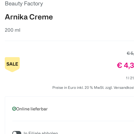
Beauty Factory
Arnika Creme
200 ml
Alte
€ 5
Preis
€ 4,
1 l 2
Preise in Euro inkl. 20 % MwSt. zzgl. Versandkos
Online lieferbar
In Filiale abholen