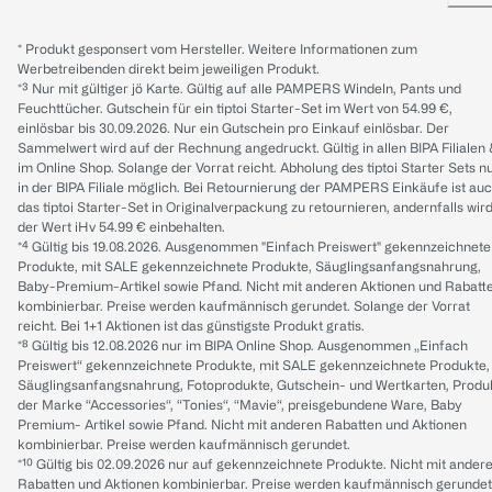
* Produkt gesponsert vom Hersteller. Weitere Informationen zum
Werbetreibenden direkt beim jeweiligen Produkt.
*³ Nur mit gültiger jö Karte. Gültig auf alle PAMPERS Windeln, Pants und
Feuchttücher. Gutschein für ein tiptoi Starter-Set im Wert von 54.99 €,
einlösbar bis 30.09.2026. Nur ein Gutschein pro Einkauf einlösbar. Der
Sammelwert wird auf der Rechnung angedruckt. Gültig in allen BIPA Filialen
im Online Shop. Solange der Vorrat reicht. Abholung des tiptoi Starter Sets n
in der BIPA Filiale möglich. Bei Retournierung der PAMPERS Einkäufe ist au
das tiptoi Starter-Set in Originalverpackung zu retournieren, andernfalls wir
der Wert iHv 54.99 € einbehalten.
*⁴ Gültig bis 19.08.2026. Ausgenommen "Einfach Preiswert" gekennzeichnete
Produkte, mit SALE gekennzeichnete Produkte, Säuglingsanfangsnahrung,
Baby-Premium-Artikel sowie Pfand. Nicht mit anderen Aktionen und Rabatt
kombinierbar. Preise werden kaufmännisch gerundet. Solange der Vorrat
reicht. Bei 1+1 Aktionen ist das günstigste Produkt gratis.
*⁸ Gültig bis 12.08.2026 nur im BIPA Online Shop. Ausgenommen „Einfach
Preiswert“ gekennzeichnete Produkte, mit SALE gekennzeichnete Produkte,
Säuglingsanfangsnahrung, Fotoprodukte, Gutschein- und Wertkarten, Produ
der Marke “Accessories“, “Tonies“, “Mavie“, preisgebundene Ware, Baby
Premium- Artikel sowie Pfand. Nicht mit anderen Rabatten und Aktionen
kombinierbar. Preise werden kaufmännisch gerundet.
*¹⁰ Gültig bis 02.09.2026 nur auf gekennzeichnete Produkte. Nicht mit ander
Rabatten und Aktionen kombinierbar. Preise werden kaufmännisch gerundet