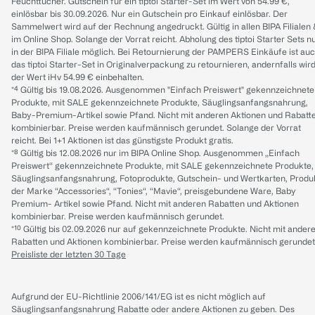
Feuchttücher. Gutschein für ein tiptoi Starter-Set im Wert von 54.99 €,
einlösbar bis 30.09.2026. Nur ein Gutschein pro Einkauf einlösbar. Der
Sammelwert wird auf der Rechnung angedruckt. Gültig in allen BIPA Filialen
im Online Shop. Solange der Vorrat reicht. Abholung des tiptoi Starter Sets n
in der BIPA Filiale möglich. Bei Retournierung der PAMPERS Einkäufe ist au
das tiptoi Starter-Set in Originalverpackung zu retournieren, andernfalls wir
der Wert iHv 54.99 € einbehalten.
*⁴ Gültig bis 19.08.2026. Ausgenommen "Einfach Preiswert" gekennzeichnete
Produkte, mit SALE gekennzeichnete Produkte, Säuglingsanfangsnahrung,
Baby-Premium-Artikel sowie Pfand. Nicht mit anderen Aktionen und Rabatt
kombinierbar. Preise werden kaufmännisch gerundet. Solange der Vorrat
reicht. Bei 1+1 Aktionen ist das günstigste Produkt gratis.
*⁸ Gültig bis 12.08.2026 nur im BIPA Online Shop. Ausgenommen „Einfach
Preiswert“ gekennzeichnete Produkte, mit SALE gekennzeichnete Produkte,
Säuglingsanfangsnahrung, Fotoprodukte, Gutschein- und Wertkarten, Produ
der Marke “Accessories“, “Tonies“, “Mavie“, preisgebundene Ware, Baby
Premium- Artikel sowie Pfand. Nicht mit anderen Rabatten und Aktionen
kombinierbar. Preise werden kaufmännisch gerundet.
*¹⁰ Gültig bis 02.09.2026 nur auf gekennzeichnete Produkte. Nicht mit ander
Rabatten und Aktionen kombinierbar. Preise werden kaufmännisch gerundet
Preisliste der letzten 30 Tage
Aufgrund der EU-Richtlinie 2006/141/EG ist es nicht möglich auf
Säuglingsanfangsnahrung Rabatte oder andere Aktionen zu geben. Des