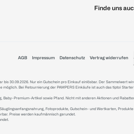
Finde uns auc
AGB
Impressum
Datenschutz
Vertrag widerrufen
sbar bis 30.09.2026. Nur ein Gutschein pro Einkauf einlösbar. Der Sammelwert wir
iale möglich. Bei Retournierung der PAMPERS Einkäufe ist auch das tiptoi Starter
g, Baby-Premium-Artikel sowie Pfand. Nicht mit anderen Aktionen und Rabatte
 Säuglingsanfangsnahrung, Fotoprodukte, Gutschein- und Wertkarten, Produkte
erbar. Preise werden kaufmännisch gerundet.
undet.