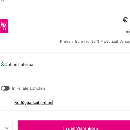
Pr
€ 
10
Preise in Euro inkl. 20 % MwSt. zzgl. Vers
Online lieferbar
In Filiale abholen
Verfügbarkeit prüfen
In den Warenkorb