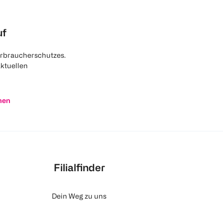
uf
rbraucherschutzes.
aktuellen
nen
Filialfinder
Dein Weg zu uns