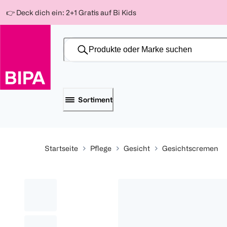
Weiter
Für
Für
Für
👉 Deck dich ein: 2+1 Gratis auf Bi Kids
zum
300 Ös
500 Ös
150 Ös
Inhalt
-20%
-10%
-15%
Sortiment
Startseite
Pflege
Gesicht
Gesichtscremen