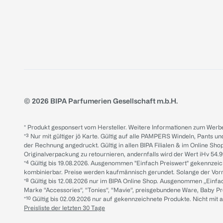
© 2026 BIPA Parfumerien Gesellschaft m.b.H.
* Produkt gesponsert vom Hersteller. Weitere Informationen zum Werbe
*³ Nur mit gültiger jö Karte. Gültig auf alle PAMPERS Windeln, Pants un
der Rechnung angedruckt. Gültig in allen BIPA Filialen & im Online Shop
Originalverpackung zu retournieren, andernfalls wird der Wert iHv 54.9
*⁴ Gültig bis 19.08.2026. Ausgenommen "Einfach Preiswert" gekennze
kombinierbar. Preise werden kaufmännisch gerundet. Solange der Vorrat 
*⁸ Gültig bis 12.08.2026 nur im BIPA Online Shop. Ausgenommen „Einf
Marke “Accessories“, “Tonies“, “Mavie“, preisgebundene Ware, Baby P
*¹⁰ Gültig bis 02.09.2026 nur auf gekennzeichnete Produkte. Nicht mi
Preisliste der letzten 30 Tage