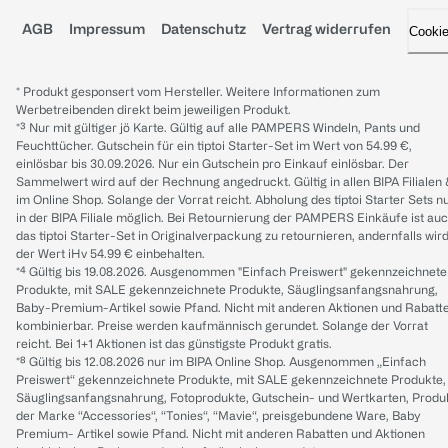
AGB
Impressum
Datenschutz
Vertrag widerrufen
Cooki
* Produkt gesponsert vom Hersteller. Weitere Informationen zum
Werbetreibenden direkt beim jeweiligen Produkt.
*³ Nur mit gültiger jö Karte. Gültig auf alle PAMPERS Windeln, Pants und
Feuchttücher. Gutschein für ein tiptoi Starter-Set im Wert von 54.99 €,
einlösbar bis 30.09.2026. Nur ein Gutschein pro Einkauf einlösbar. Der
Sammelwert wird auf der Rechnung angedruckt. Gültig in allen BIPA Filialen
im Online Shop. Solange der Vorrat reicht. Abholung des tiptoi Starter Sets n
in der BIPA Filiale möglich. Bei Retournierung der PAMPERS Einkäufe ist au
das tiptoi Starter-Set in Originalverpackung zu retournieren, andernfalls wir
der Wert iHv 54.99 € einbehalten.
*⁴ Gültig bis 19.08.2026. Ausgenommen "Einfach Preiswert" gekennzeichnete
Produkte, mit SALE gekennzeichnete Produkte, Säuglingsanfangsnahrung,
Baby-Premium-Artikel sowie Pfand. Nicht mit anderen Aktionen und Rabatt
kombinierbar. Preise werden kaufmännisch gerundet. Solange der Vorrat
reicht. Bei 1+1 Aktionen ist das günstigste Produkt gratis.
*⁸ Gültig bis 12.08.2026 nur im BIPA Online Shop. Ausgenommen „Einfach
Preiswert“ gekennzeichnete Produkte, mit SALE gekennzeichnete Produkte,
Säuglingsanfangsnahrung, Fotoprodukte, Gutschein- und Wertkarten, Produ
der Marke “Accessories“, “Tonies“, “Mavie“, preisgebundene Ware, Baby
Premium- Artikel sowie Pfand. Nicht mit anderen Rabatten und Aktionen