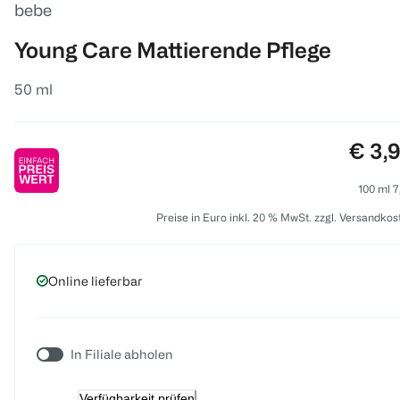
bebe
Young Care Mattierende Pflege
50 ml
Preis
€ 3,
100 ml 7
Preise in Euro inkl. 20 % MwSt. zzgl. Versandkos
Online lieferbar
In Filiale abholen
Verfügbarkeit prüfen