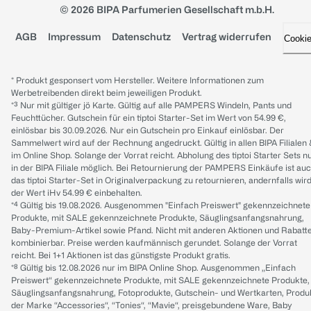
© 2026 BIPA Parfumerien Gesellschaft m.b.H.
AGB
Impressum
Datenschutz
Vertrag widerrufen
Cooki
* Produkt gesponsert vom Hersteller. Weitere Informationen zum
Werbetreibenden direkt beim jeweiligen Produkt.
*³ Nur mit gültiger jö Karte. Gültig auf alle PAMPERS Windeln, Pants und
Feuchttücher. Gutschein für ein tiptoi Starter-Set im Wert von 54.99 €,
einlösbar bis 30.09.2026. Nur ein Gutschein pro Einkauf einlösbar. Der
Sammelwert wird auf der Rechnung angedruckt. Gültig in allen BIPA Filialen
im Online Shop. Solange der Vorrat reicht. Abholung des tiptoi Starter Sets n
in der BIPA Filiale möglich. Bei Retournierung der PAMPERS Einkäufe ist au
das tiptoi Starter-Set in Originalverpackung zu retournieren, andernfalls wir
der Wert iHv 54.99 € einbehalten.
*⁴ Gültig bis 19.08.2026. Ausgenommen "Einfach Preiswert" gekennzeichnete
Produkte, mit SALE gekennzeichnete Produkte, Säuglingsanfangsnahrung,
Baby-Premium-Artikel sowie Pfand. Nicht mit anderen Aktionen und Rabatt
kombinierbar. Preise werden kaufmännisch gerundet. Solange der Vorrat
reicht. Bei 1+1 Aktionen ist das günstigste Produkt gratis.
*⁸ Gültig bis 12.08.2026 nur im BIPA Online Shop. Ausgenommen „Einfach
Preiswert“ gekennzeichnete Produkte, mit SALE gekennzeichnete Produkte,
Säuglingsanfangsnahrung, Fotoprodukte, Gutschein- und Wertkarten, Produ
der Marke “Accessories“, “Tonies“, “Mavie“, preisgebundene Ware, Baby