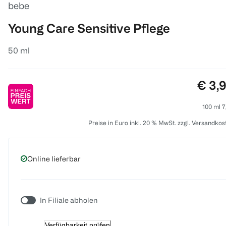
bebe
Young Care Sensitive Pflege
50 ml
Preis
€ 3,
100 ml 7
Preise in Euro inkl. 20 % MwSt. zzgl. Versandkos
Online lieferbar
In Filiale abholen
Verfügbarkeit prüfen