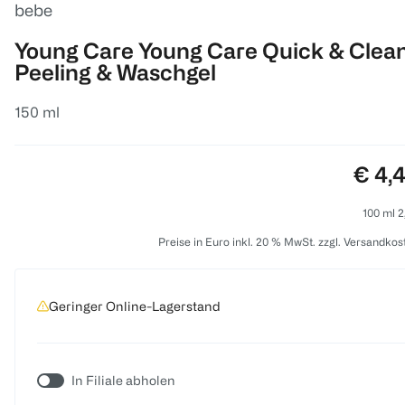
bebe
Young Care Young Care Quick & Clea
Peeling & Waschgel
150 ml
Preis
€ 4,
100 ml 2
Preise in Euro inkl. 20 % MwSt. zzgl. Versandkos
Geringer Online-Lagerstand
In Filiale abholen