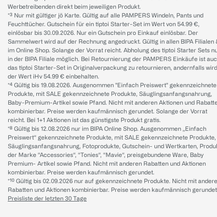
Werbetreibenden direkt beim jeweiligen Produkt.
*³ Nur mit gültiger jö Karte. Gültig auf alle PAMPERS Windeln, Pants und
Feuchttücher. Gutschein für ein tiptoi Starter-Set im Wert von 54.99 €,
einlösbar bis 30.09.2026. Nur ein Gutschein pro Einkauf einlösbar. Der
Sammelwert wird auf der Rechnung angedruckt. Gültig in allen BIPA Filialen
im Online Shop. Solange der Vorrat reicht. Abholung des tiptoi Starter Sets n
in der BIPA Filiale möglich. Bei Retournierung der PAMPERS Einkäufe ist au
das tiptoi Starter-Set in Originalverpackung zu retournieren, andernfalls wir
der Wert iHv 54.99 € einbehalten.
*⁴ Gültig bis 19.08.2026. Ausgenommen "Einfach Preiswert" gekennzeichnete
Produkte, mit SALE gekennzeichnete Produkte, Säuglingsanfangsnahrung,
Baby-Premium-Artikel sowie Pfand. Nicht mit anderen Aktionen und Rabatt
kombinierbar. Preise werden kaufmännisch gerundet. Solange der Vorrat
reicht. Bei 1+1 Aktionen ist das günstigste Produkt gratis.
*⁸ Gültig bis 12.08.2026 nur im BIPA Online Shop. Ausgenommen „Einfach
Preiswert“ gekennzeichnete Produkte, mit SALE gekennzeichnete Produkte,
Säuglingsanfangsnahrung, Fotoprodukte, Gutschein- und Wertkarten, Produ
der Marke “Accessories“, “Tonies“, “Mavie“, preisgebundene Ware, Baby
Premium- Artikel sowie Pfand. Nicht mit anderen Rabatten und Aktionen
kombinierbar. Preise werden kaufmännisch gerundet.
*¹⁰ Gültig bis 02.09.2026 nur auf gekennzeichnete Produkte. Nicht mit ander
Rabatten und Aktionen kombinierbar. Preise werden kaufmännisch gerundet
Preisliste der letzten 30 Tage