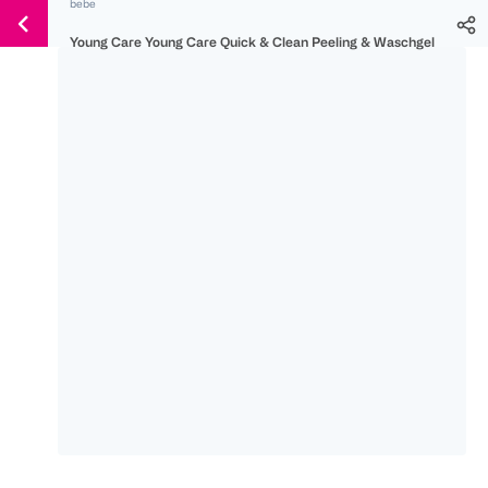
bebe
Weiter
Für
Für
Für
zum
Young Care Young Care Quick & Clean Peeling & Waschgel
300 Ös
500 Ös
150 Ös
Inhalt
-20%
-10%
-15%