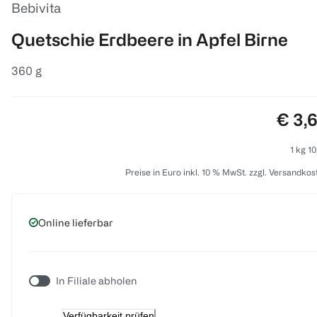
Bebivita
Quetschie Erdbeere in Apfel Birne
360 g
Preis
€ 3,
1 kg 10
Preise in Euro inkl. 10 % MwSt. zzgl. Versandkos
Online lieferbar
In Filiale abholen
Verfügbarkeit prüfen