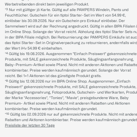
Werbetreibenden direkt beim jeweiligen Produkt.
*³ Nur mit gültiger jö Karte. Gültig auf alle PAMPERS Windeln, Pants und
Feuchttücher. Gutschein für ein tiptoi Starter-Set im Wert von 54.99 €,
einlösbar bis 30.09.2026. Nur ein Gutschein pro Einkauf einlösbar. Der
Sammelwert wird auf der Rechnung angedruckt. Gültig in allen BIPA Filialen
im Online Shop. Solange der Vorrat reicht. Abholung des tiptoi Starter Sets n
in der BIPA Filiale möglich. Bei Retournierung der PAMPERS Einkäufe ist au
das tiptoi Starter-Set in Originalverpackung zu retournieren, andernfalls wir
der Wert iHv 54.99 € einbehalten.
*⁴ Gültig bis 19.08.2026. Ausgenommen "Einfach Preiswert" gekennzeichnete
Produkte, mit SALE gekennzeichnete Produkte, Säuglingsanfangsnahrung,
Baby-Premium-Artikel sowie Pfand. Nicht mit anderen Aktionen und Rabatt
kombinierbar. Preise werden kaufmännisch gerundet. Solange der Vorrat
reicht. Bei 1+1 Aktionen ist das günstigste Produkt gratis.
*⁸ Gültig bis 12.08.2026 nur im BIPA Online Shop. Ausgenommen „Einfach
Preiswert“ gekennzeichnete Produkte, mit SALE gekennzeichnete Produkte,
Säuglingsanfangsnahrung, Fotoprodukte, Gutschein- und Wertkarten, Produ
der Marke “Accessories“, “Tonies“, “Mavie“, preisgebundene Ware, Baby
Premium- Artikel sowie Pfand. Nicht mit anderen Rabatten und Aktionen
kombinierbar. Preise werden kaufmännisch gerundet.
*¹⁰ Gültig bis 02.09.2026 nur auf gekennzeichnete Produkte. Nicht mit ander
Rabatten und Aktionen kombinierbar. Preise werden kaufmännisch gerundet
Preisliste der letzten 30 Tage