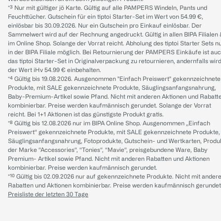
*³ Nur mit gültiger jö Karte. Gültig auf alle PAMPERS Windeln, Pants und
Feuchttücher. Gutschein für ein tiptoi Starter-Set im Wert von 54.99 €,
einlösbar bis 30.09.2026. Nur ein Gutschein pro Einkauf einlösbar. Der
Sammelwert wird auf der Rechnung angedruckt. Gültig in allen BIPA Filialen
im Online Shop. Solange der Vorrat reicht. Abholung des tiptoi Starter Sets n
in der BIPA Filiale möglich. Bei Retournierung der PAMPERS Einkäufe ist au
das tiptoi Starter-Set in Originalverpackung zu retournieren, andernfalls wir
der Wert iHv 54.99 € einbehalten.
*⁴ Gültig bis 19.08.2026. Ausgenommen "Einfach Preiswert" gekennzeichnete
Produkte, mit SALE gekennzeichnete Produkte, Säuglingsanfangsnahrung,
Baby-Premium-Artikel sowie Pfand. Nicht mit anderen Aktionen und Rabatt
kombinierbar. Preise werden kaufmännisch gerundet. Solange der Vorrat
reicht. Bei 1+1 Aktionen ist das günstigste Produkt gratis.
*⁸ Gültig bis 12.08.2026 nur im BIPA Online Shop. Ausgenommen „Einfach
Preiswert“ gekennzeichnete Produkte, mit SALE gekennzeichnete Produkte,
Säuglingsanfangsnahrung, Fotoprodukte, Gutschein- und Wertkarten, Produ
der Marke “Accessories“, “Tonies“, “Mavie“, preisgebundene Ware, Baby
Premium- Artikel sowie Pfand. Nicht mit anderen Rabatten und Aktionen
kombinierbar. Preise werden kaufmännisch gerundet.
*¹⁰ Gültig bis 02.09.2026 nur auf gekennzeichnete Produkte. Nicht mit ander
Rabatten und Aktionen kombinierbar. Preise werden kaufmännisch gerundet
Preisliste der letzten 30 Tage