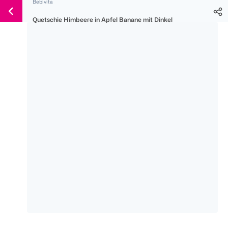
Bebivita
Weiter
Für
Für
Für
zum
Quetschie Himbeere in Apfel Banane mit Dinkel
300 Ös
500 Ös
150 Ös
Inhalt
-20%
-10%
-15%