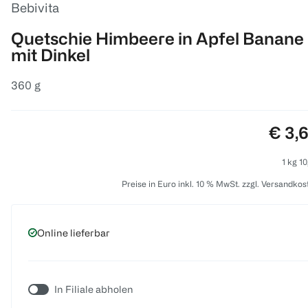
Bebivita
Quetschie Himbeere in Apfel Banane
mit Dinkel
360 g
Preis
€ 3,
1 kg 10
Preise in Euro inkl. 10 % MwSt. zzgl. Versandkos
Online lieferbar
In Filiale abholen