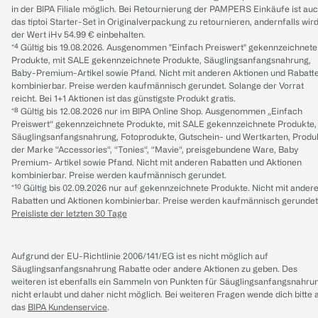
in der BIPA Filiale möglich. Bei Retournierung der PAMPERS Einkäufe ist au
das tiptoi Starter-Set in Originalverpackung zu retournieren, andernfalls wir
der Wert iHv 54.99 € einbehalten.
*⁴ Gültig bis 19.08.2026. Ausgenommen "Einfach Preiswert" gekennzeichnete
Produkte, mit SALE gekennzeichnete Produkte, Säuglingsanfangsnahrung,
Baby-Premium-Artikel sowie Pfand. Nicht mit anderen Aktionen und Rabatt
kombinierbar. Preise werden kaufmännisch gerundet. Solange der Vorrat
reicht. Bei 1+1 Aktionen ist das günstigste Produkt gratis.
*⁸ Gültig bis 12.08.2026 nur im BIPA Online Shop. Ausgenommen „Einfach
Preiswert“ gekennzeichnete Produkte, mit SALE gekennzeichnete Produkte,
Säuglingsanfangsnahrung, Fotoprodukte, Gutschein- und Wertkarten, Produ
der Marke “Accessories“, “Tonies“, “Mavie“, preisgebundene Ware, Baby
Premium- Artikel sowie Pfand. Nicht mit anderen Rabatten und Aktionen
kombinierbar. Preise werden kaufmännisch gerundet.
*¹⁰ Gültig bis 02.09.2026 nur auf gekennzeichnete Produkte. Nicht mit ander
Rabatten und Aktionen kombinierbar. Preise werden kaufmännisch gerundet
Preisliste der letzten 30 Tage
Aufgrund der EU-Richtlinie 2006/141/EG ist es nicht möglich auf
Säuglingsanfangsnahrung Rabatte oder andere Aktionen zu geben. Des
weiteren ist ebenfalls ein Sammeln von Punkten für Säuglingsanfangsnahru
nicht erlaubt und daher nicht möglich.
Bei weiteren Fragen wende dich bitte 
das
BIPA Kundenservice
.