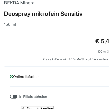
BEKRA Mineral
Deospray mikrofein Sensitiv
150 ml
Preis
€ 5,
100 ml 3
Preise in Euro inkl. 20 % MwSt. zzgl. Versandkos
Online lieferbar
In Filiale abholen
Verfügbarkeit prüfen