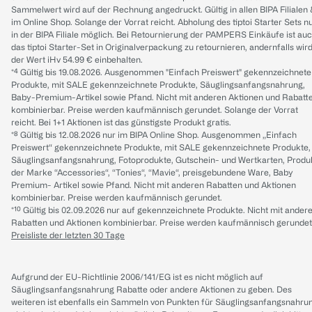
Sammelwert wird auf der Rechnung angedruckt. Gültig in allen BIPA Filialen
im Online Shop. Solange der Vorrat reicht. Abholung des tiptoi Starter Sets n
in der BIPA Filiale möglich. Bei Retournierung der PAMPERS Einkäufe ist au
das tiptoi Starter-Set in Originalverpackung zu retournieren, andernfalls wir
der Wert iHv 54.99 € einbehalten.
*⁴ Gültig bis 19.08.2026. Ausgenommen "Einfach Preiswert" gekennzeichnete
Produkte, mit SALE gekennzeichnete Produkte, Säuglingsanfangsnahrung,
Baby-Premium-Artikel sowie Pfand. Nicht mit anderen Aktionen und Rabatt
kombinierbar. Preise werden kaufmännisch gerundet. Solange der Vorrat
reicht. Bei 1+1 Aktionen ist das günstigste Produkt gratis.
*⁸ Gültig bis 12.08.2026 nur im BIPA Online Shop. Ausgenommen „Einfach
Preiswert“ gekennzeichnete Produkte, mit SALE gekennzeichnete Produkte,
Säuglingsanfangsnahrung, Fotoprodukte, Gutschein- und Wertkarten, Produ
der Marke “Accessories“, “Tonies“, “Mavie“, preisgebundene Ware, Baby
Premium- Artikel sowie Pfand. Nicht mit anderen Rabatten und Aktionen
kombinierbar. Preise werden kaufmännisch gerundet.
*¹⁰ Gültig bis 02.09.2026 nur auf gekennzeichnete Produkte. Nicht mit ander
Rabatten und Aktionen kombinierbar. Preise werden kaufmännisch gerundet
Preisliste der letzten 30 Tage
Aufgrund der EU-Richtlinie 2006/141/EG ist es nicht möglich auf
Säuglingsanfangsnahrung Rabatte oder andere Aktionen zu geben. Des
weiteren ist ebenfalls ein Sammeln von Punkten für Säuglingsanfangsnahru