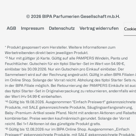
© 2026 BIPA Parfumerien Gesellschaft m.b.H.
AGB
Impressum
Datenschutz
Vertrag widerrufen
Cooki
* Produkt gesponsert vom Hersteller. Weitere Informationen zum
Werbetreibenden direkt beim jeweiligen Produkt.
*³ Nur mit gültiger jö Karte. Gültig auf alle PAMPERS Windeln, Pants und
Feuchttücher. Gutschein für ein tiptoi Starter-Set im Wert von 54.99 €,
einlösbar bis 30.09.2026. Nur ein Gutschein pro Einkauf einlösbar. Der
Sammelwert wird auf der Rechnung angedruckt. Gültig in allen BIPA Filialen
im Online Shop. Solange der Vorrat reicht. Abholung des tiptoi Starter Sets n
in der BIPA Filiale möglich. Bei Retournierung der PAMPERS Einkäufe ist au
das tiptoi Starter-Set in Originalverpackung zu retournieren, andernfalls wir
der Wert iHv 54.99 € einbehalten.
*⁴ Gültig bis 19.08.2026. Ausgenommen "Einfach Preiswert" gekennzeichnete
Produkte, mit SALE gekennzeichnete Produkte, Säuglingsanfangsnahrung,
Baby-Premium-Artikel sowie Pfand. Nicht mit anderen Aktionen und Rabatt
kombinierbar. Preise werden kaufmännisch gerundet. Solange der Vorrat
reicht. Bei 1+1 Aktionen ist das günstigste Produkt gratis.
*⁸ Gültig bis 12.08.2026 nur im BIPA Online Shop. Ausgenommen „Einfach
Preiswert“ gekennzeichnete Produkte, mit SALE gekennzeichnete Produkte,