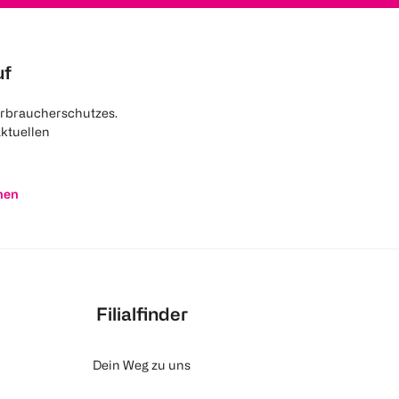
uf
rbraucherschutzes.
aktuellen
nen
Filialfinder
Dein Weg zu uns