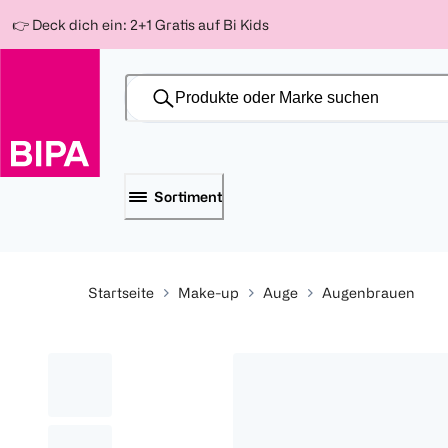
Weiter
Für
Für
Für
👉 Deck dich ein: 2+1 Gratis auf Bi Kids
zum
300 Ös
500 Ös
150 Ös
Inhalt
-20%
-10%
-15%
Sortiment
Startseite
Make-up
Auge
Augenbrauen