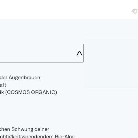
 der Augenbrauen
aft
smetik (COSMOS ORGANIC)
ichen Schwung deiner
euchtigkeitsspendendem Bio-Aloe