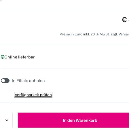
Pr
€ 
Preise in Euro inkl. 20 % MwSt. zzgl. Vers
Online lieferbar
In Filiale abholen
Verfügbarkeit prüfen
In den Warenkorb