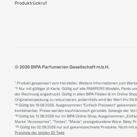
Produktrückruf
© 2026 BIPA Parfumerien Gesellschaft m.b.H.
* Produkt gesponsert vom Hersteller. Weitere Informationen zum Werbe
*³ Nur mit gültiger jö Karte. Gültig auf alle PAMPERS Windeln, Pants un
der Rechnung angedruckt. Gültig in allen BIPA Filialen & im Online Shop
Originalverpackung zu retournieren, andernfalls wird der Wert iHv 54.9
*⁴ Gültig bis 19.08.2026. Ausgenommen "Einfach Preiswert" gekennze
kombinierbar. Preise werden kaufmännisch gerundet. Solange der Vorrat 
*⁸ Gültig bis 12.08.2026 nur im BIPA Online Shop. Ausgenommen „Einf
Marke “Accessories“, “Tonies“, “Mavie“, preisgebundene Ware, Baby P
*¹⁰ Gültig bis 02.09.2026 nur auf gekennzeichnete Produkte. Nicht mi
Preisliste der letzten 30 Tage