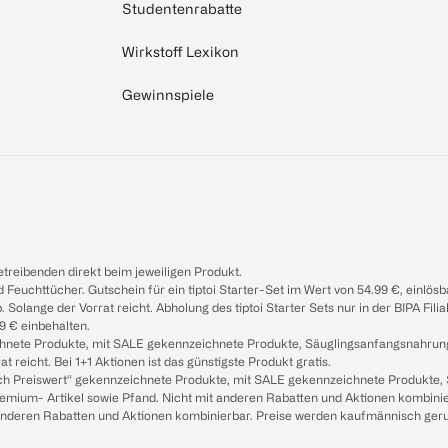
Studentenrabatte
Wirkstoff Lexikon
Gewinnspiele
treibenden direkt beim jeweiligen Produkt.
d Feuchttücher. Gutschein für ein tiptoi Starter-Set im Wert von 54.99 €, einlö
. Solange der Vorrat reicht. Abholung des tiptoi Starter Sets nur in der BIPA Fil
9 € einbehalten.
ichnete Produkte, mit SALE gekennzeichnete Produkte, Säuglingsanfangsnahrun
reicht. Bei 1+1 Aktionen ist das günstigste Produkt gratis.
ach Preiswert“ gekennzeichnete Produkte, mit SALE gekennzeichnete Produkte,
remium- Artikel sowie Pfand. Nicht mit anderen Rabatten und Aktionen kombini
t anderen Rabatten und Aktionen kombinierbar. Preise werden kaufmännisch ger