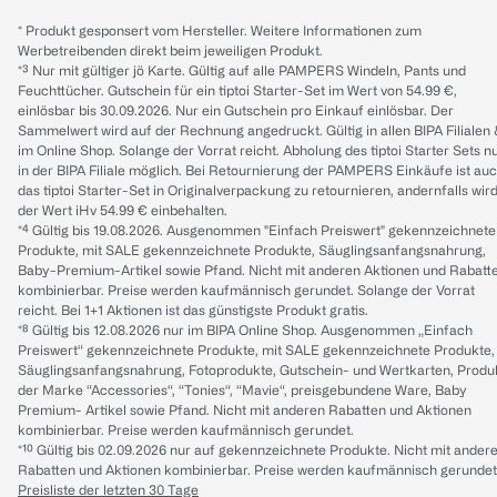
* Produkt gesponsert vom Hersteller. Weitere Informationen zum
Werbetreibenden direkt beim jeweiligen Produkt.
*³ Nur mit gültiger jö Karte. Gültig auf alle PAMPERS Windeln, Pants und
Feuchttücher. Gutschein für ein tiptoi Starter-Set im Wert von 54.99 €,
einlösbar bis 30.09.2026. Nur ein Gutschein pro Einkauf einlösbar. Der
Sammelwert wird auf der Rechnung angedruckt. Gültig in allen BIPA Filialen
im Online Shop. Solange der Vorrat reicht. Abholung des tiptoi Starter Sets n
in der BIPA Filiale möglich. Bei Retournierung der PAMPERS Einkäufe ist au
das tiptoi Starter-Set in Originalverpackung zu retournieren, andernfalls wir
der Wert iHv 54.99 € einbehalten.
*⁴ Gültig bis 19.08.2026. Ausgenommen "Einfach Preiswert" gekennzeichnete
Produkte, mit SALE gekennzeichnete Produkte, Säuglingsanfangsnahrung,
Baby-Premium-Artikel sowie Pfand. Nicht mit anderen Aktionen und Rabatt
kombinierbar. Preise werden kaufmännisch gerundet. Solange der Vorrat
reicht. Bei 1+1 Aktionen ist das günstigste Produkt gratis.
*⁸ Gültig bis 12.08.2026 nur im BIPA Online Shop. Ausgenommen „Einfach
Preiswert“ gekennzeichnete Produkte, mit SALE gekennzeichnete Produkte,
Säuglingsanfangsnahrung, Fotoprodukte, Gutschein- und Wertkarten, Produ
der Marke “Accessories“, “Tonies“, “Mavie“, preisgebundene Ware, Baby
Premium- Artikel sowie Pfand. Nicht mit anderen Rabatten und Aktionen
kombinierbar. Preise werden kaufmännisch gerundet.
*¹⁰ Gültig bis 02.09.2026 nur auf gekennzeichnete Produkte. Nicht mit ander
Rabatten und Aktionen kombinierbar. Preise werden kaufmännisch gerundet
Preisliste der letzten 30 Tage