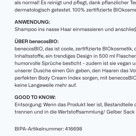
als normal! Es reinigt und pflegt, dank pflanzlicher Te
dermatologisch getestet. 100% zertifizierte BIOko
ANWENDUNG:
Shampoo ins nasse Haar einmassieren und anschlie
ÜBER benecosBIO:
benecosBIO, das ist coole, zertifizierte BIOkosmetik, 
Inhaltsstoffe, ein trendiges Design in 500 ml Flasc
humorvolle Sprüche besticht - zudem ist sie vegan und
unserer Dusche einen Gin geben, den Haaren das Vo
perfekten Body Cream Index sorgen, mit benecosBI
keine Langeweile mehr auf.
GOOD TO KNOW:
Entsorgung: Wenn das Produkt leer ist, Bestandteil
trennen und in die Wertstoffsammlung/ Gelber Sack
BIPA-Artikelnummer
:
416698