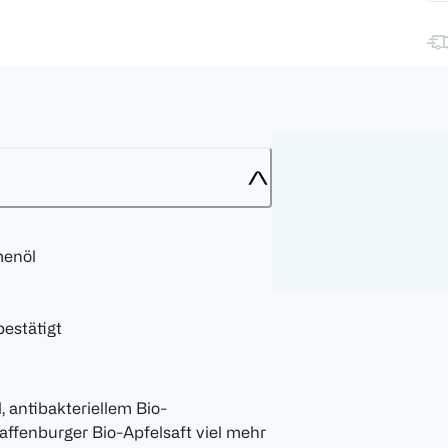
menöl
estätigt
antibakteriellem Bio-
ffenburger Bio-Apfelsaft viel mehr