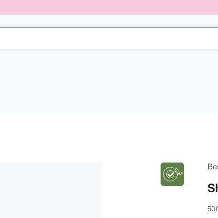
Be
S
50