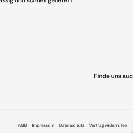
ässig und schnell geliefert
Finde uns auc
AGB
Impressum
Datenschutz
Vertrag widerrufen