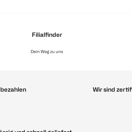
Filialfinder
Dein Weg zu uns
 bezahlen
Wir sind zertif