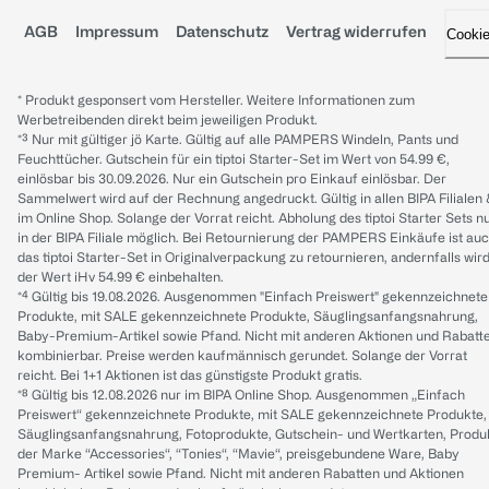
AGB
Impressum
Datenschutz
Vertrag widerrufen
Cooki
* Produkt gesponsert vom Hersteller. Weitere Informationen zum
Werbetreibenden direkt beim jeweiligen Produkt.
*³ Nur mit gültiger jö Karte. Gültig auf alle PAMPERS Windeln, Pants und
Feuchttücher. Gutschein für ein tiptoi Starter-Set im Wert von 54.99 €,
einlösbar bis 30.09.2026. Nur ein Gutschein pro Einkauf einlösbar. Der
Sammelwert wird auf der Rechnung angedruckt. Gültig in allen BIPA Filialen
im Online Shop. Solange der Vorrat reicht. Abholung des tiptoi Starter Sets n
in der BIPA Filiale möglich. Bei Retournierung der PAMPERS Einkäufe ist au
das tiptoi Starter-Set in Originalverpackung zu retournieren, andernfalls wir
der Wert iHv 54.99 € einbehalten.
*⁴ Gültig bis 19.08.2026. Ausgenommen "Einfach Preiswert" gekennzeichnete
Produkte, mit SALE gekennzeichnete Produkte, Säuglingsanfangsnahrung,
Baby-Premium-Artikel sowie Pfand. Nicht mit anderen Aktionen und Rabatt
kombinierbar. Preise werden kaufmännisch gerundet. Solange der Vorrat
reicht. Bei 1+1 Aktionen ist das günstigste Produkt gratis.
*⁸ Gültig bis 12.08.2026 nur im BIPA Online Shop. Ausgenommen „Einfach
Preiswert“ gekennzeichnete Produkte, mit SALE gekennzeichnete Produkte,
Säuglingsanfangsnahrung, Fotoprodukte, Gutschein- und Wertkarten, Produ
der Marke “Accessories“, “Tonies“, “Mavie“, preisgebundene Ware, Baby
Premium- Artikel sowie Pfand. Nicht mit anderen Rabatten und Aktionen