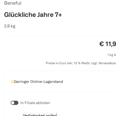
Beneful
Glückliche Jahre 7+
2.8 kg
Preis:
€ 11,
1 kg 4
Preise in Euro inkl. 13 % MwSt. zzgl. Versandkos
Geringer Online-Lagerstand
In Filiale abholen
Verfügbarkeit prüfen