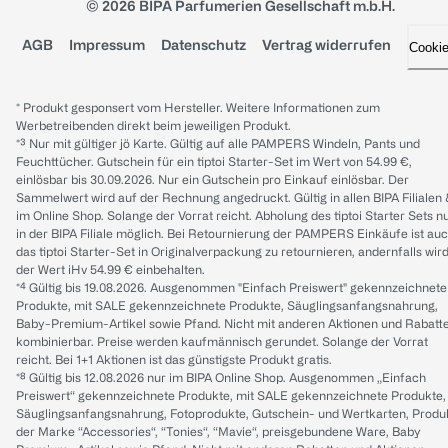
© 2026 BIPA Parfumerien Gesellschaft m.b.H.
AGB
Impressum
Datenschutz
Vertrag widerrufen
Cooki
* Produkt gesponsert vom Hersteller. Weitere Informationen zum
Werbetreibenden direkt beim jeweiligen Produkt.
*³ Nur mit gültiger jö Karte. Gültig auf alle PAMPERS Windeln, Pants und
Feuchttücher. Gutschein für ein tiptoi Starter-Set im Wert von 54.99 €,
einlösbar bis 30.09.2026. Nur ein Gutschein pro Einkauf einlösbar. Der
Sammelwert wird auf der Rechnung angedruckt. Gültig in allen BIPA Filialen
im Online Shop. Solange der Vorrat reicht. Abholung des tiptoi Starter Sets n
in der BIPA Filiale möglich. Bei Retournierung der PAMPERS Einkäufe ist au
das tiptoi Starter-Set in Originalverpackung zu retournieren, andernfalls wir
der Wert iHv 54.99 € einbehalten.
*⁴ Gültig bis 19.08.2026. Ausgenommen "Einfach Preiswert" gekennzeichnete
Produkte, mit SALE gekennzeichnete Produkte, Säuglingsanfangsnahrung,
Baby-Premium-Artikel sowie Pfand. Nicht mit anderen Aktionen und Rabatt
kombinierbar. Preise werden kaufmännisch gerundet. Solange der Vorrat
reicht. Bei 1+1 Aktionen ist das günstigste Produkt gratis.
*⁸ Gültig bis 12.08.2026 nur im BIPA Online Shop. Ausgenommen „Einfach
Preiswert“ gekennzeichnete Produkte, mit SALE gekennzeichnete Produkte,
Säuglingsanfangsnahrung, Fotoprodukte, Gutschein- und Wertkarten, Produ
der Marke “Accessories“, “Tonies“, “Mavie“, preisgebundene Ware, Baby