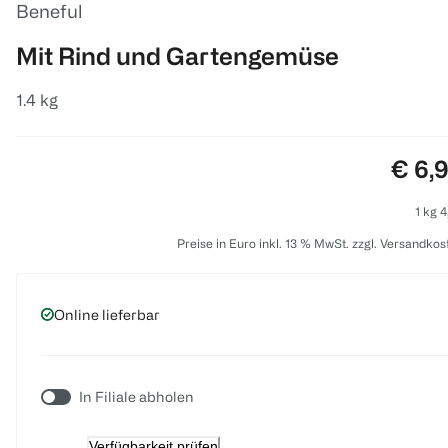
Beneful
Mit Rind und Gartengemüse
1.4 kg
Preis
€ 6,
1 kg 4
Preise in Euro inkl. 13 % MwSt. zzgl. Versandkos
Online lieferbar
In Filiale abholen
Verfügbarkeit prüfen