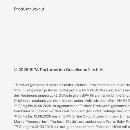
Produktrückruf
© 2026 BIPA Parfumerien Gesellschaft m.b.H.
* Produkt gesponsert vom Hersteller. Weitere Informationen zum Werbe
*³ Nur mit gültiger jö Karte. Gültig auf alle PAMPERS Windeln, Pants un
der Rechnung angedruckt. Gültig in allen BIPA Filialen & im Online Shop
Originalverpackung zu retournieren, andernfalls wird der Wert iHv 54.9
*⁴ Gültig bis 19.08.2026. Ausgenommen "Einfach Preiswert" gekennze
kombinierbar. Preise werden kaufmännisch gerundet. Solange der Vorrat 
*⁸ Gültig bis 12.08.2026 nur im BIPA Online Shop. Ausgenommen „Einf
Marke “Accessories“, “Tonies“, “Mavie“, preisgebundene Ware, Baby P
*¹⁰ Gültig bis 02.09.2026 nur auf gekennzeichnete Produkte. Nicht mi