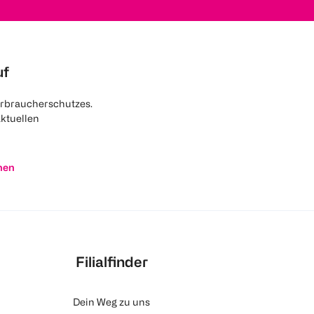
uf
rbraucherschutzes.
aktuellen
nen
Filialfinder
Dein Weg zu uns