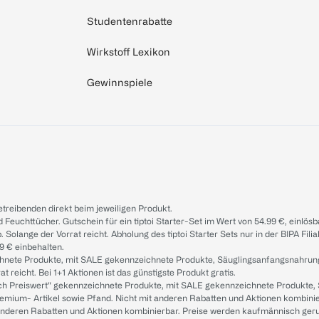
Studentenrabatte
Wirkstoff Lexikon
Gewinnspiele
treibenden direkt beim jeweiligen Produkt.
d Feuchttücher. Gutschein für ein tiptoi Starter-Set im Wert von 54.99 €, einlö
. Solange der Vorrat reicht. Abholung des tiptoi Starter Sets nur in der BIPA Fil
9 € einbehalten.
ichnete Produkte, mit SALE gekennzeichnete Produkte, Säuglingsanfangsnahrun
reicht. Bei 1+1 Aktionen ist das günstigste Produkt gratis.
ach Preiswert“ gekennzeichnete Produkte, mit SALE gekennzeichnete Produkte,
remium- Artikel sowie Pfand. Nicht mit anderen Rabatten und Aktionen kombini
t anderen Rabatten und Aktionen kombinierbar. Preise werden kaufmännisch ger