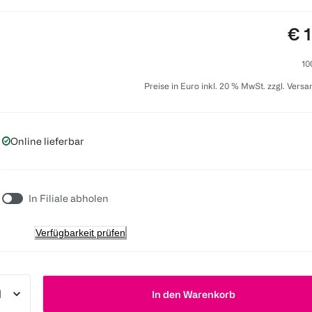
Pre
€ 
10
Preise in Euro inkl. 20 % MwSt. zzgl. Vers
Online lieferbar
In Filiale abholen
Verfügbarkeit prüfen
In den Warenkorb