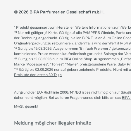
© 2026 BIPA Parfumerien Gesellschaft m.b.H.
* Produkt gesponsert vom Hersteller. Weitere Informationen zum Werbe
*³ Nur mit gültiger jö Karte. Gültig auf alle PAMPERS Windeln, Pants un
der Rechnung angedruckt. Gültig in allen BIPA Filialen & im Online Shop
Originalverpackung zu retournieren, andernfalls wird der Wert iHv 54.9
*⁴ Gültig bis 19.08.2026. Ausgenommen "Einfach Preiswert" gekennze
kombinierbar. Preise werden kaufmännisch gerundet. Solange der Vorrat 
*⁸ Gültig bis 12.08.2026 nur im BIPA Online Shop. Ausgenommen „Einf
Marke “Accessories“, “Tonies“, “Mavie“, preisgebundene Ware, Baby P
*¹⁰ Gültig bis 02.09.2026 nur auf gekennzeichnete Produkte. Nicht mi
Preisliste der letzten 30 Tage
Aufgrund der EU-Richtlinie 2006/141/EG ist es nicht möglich auf Säug
daher nicht möglich.
Bei weiteren Fragen wende dich bitte an das
BIPA
MwSt. gesenkt
Meldung möglicher illegaler Inhalte