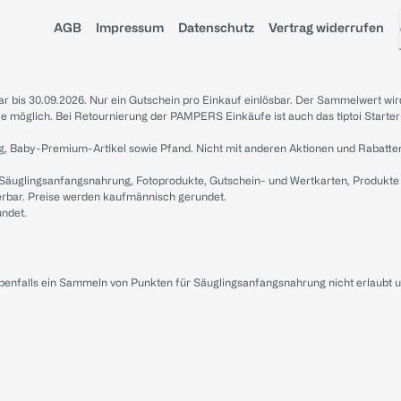
AGB
Impressum
Datenschutz
Vertrag widerrufen
sbar bis 30.09.2026. Nur ein Gutschein pro Einkauf einlösbar. Der Sammelwert wir
iale möglich. Bei Retournierung der PAMPERS Einkäufe ist auch das tiptoi Starter
g, Baby-Premium-Artikel sowie Pfand. Nicht mit anderen Aktionen und Rabatte
 Säuglingsanfangsnahrung, Fotoprodukte, Gutschein- und Wertkarten, Produkte
erbar. Preise werden kaufmännisch gerundet.
undet.
ebenfalls ein Sammeln von Punkten für Säuglingsanfangsnahrung nicht erlaubt 