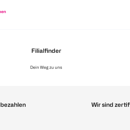
nen
Filialfinder
Dein Weg zu uns
 bezahlen
Wir sind zertif