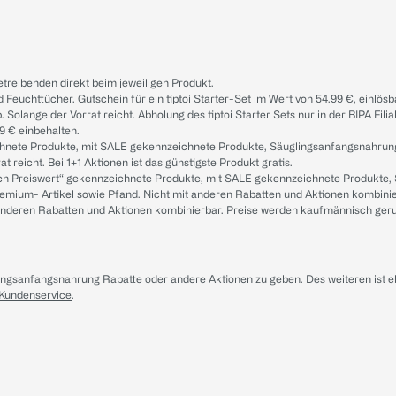
treibenden direkt beim jeweiligen Produkt.
d Feuchttücher. Gutschein für ein tiptoi Starter-Set im Wert von 54.99 €, einlö
. Solange der Vorrat reicht. Abholung des tiptoi Starter Sets nur in der BIPA Fil
9 € einbehalten.
ichnete Produkte, mit SALE gekennzeichnete Produkte, Säuglingsanfangsnahrun
reicht. Bei 1+1 Aktionen ist das günstigste Produkt gratis.
ach Preiswert“ gekennzeichnete Produkte, mit SALE gekennzeichnete Produkte,
remium- Artikel sowie Pfand. Nicht mit anderen Rabatten und Aktionen kombini
t anderen Rabatten und Aktionen kombinierbar. Preise werden kaufmännisch ger
lingsanfangsnahrung Rabatte oder andere Aktionen zu geben. Des weiteren ist 
 Kundenservice
.