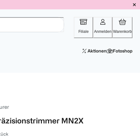
Filiale
Anmelden
Warenkorb
Aktionen
Fotoshop
urer
räzisionstrimmer MN2X
tück