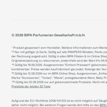
© 2026 BIPA Parfumerien Gesellschaft m.b.H.
* Produkt gesponsert vom Hersteller. Weitere Informationen zum Werbe
*³ Nur mit gültiger jö Karte. Gültig auf alle PAMPERS Windeln, Pants un
der Rechnung angedruckt. Gültig in allen BIPA Filialen & im Online Shop
Originalverpackung zu retournieren, andernfalls wird der Wert iHv 54.9
*⁴ Gültig bis 19.08.2026. Ausgenommen "Einfach Preiswert" gekennze
kombinierbar. Preise werden kaufmännisch gerundet. Solange der Vorrat 
*⁸ Gültig bis 12.08.2026 nur im BIPA Online Shop. Ausgenommen „Einf
Marke “Accessories“, “Tonies“, “Mavie“, preisgebundene Ware, Baby P
*¹⁰ Gültig bis 02.09.2026 nur auf gekennzeichnete Produkte. Nicht mi
Preisliste der letzten 30 Tage
Aufgrund der EU-Richtlinie 2006/141/EG ist es nicht möglich auf Säug
daher nicht möglich.
Bei weiteren Fragen wende dich bitte an das
BIPA