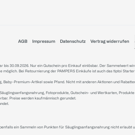
AGB
Impressum
Datenschutz
Vertrag widerrufen
sbar bis 30.09.2026. Nur ein Gutschein pro Einkauf einlösbar. Der Sammelwert wir
iale möglich. Bei Retournierung der PAMPERS Einkäufe ist auch das tiptoi Starter
g, Baby-Premium-Artikel sowie Pfand. Nicht mit anderen Aktionen und Rabatte
 Säuglingsanfangsnahrung, Fotoprodukte, Gutschein- und Wertkarten, Produkte
erbar. Preise werden kaufmännisch gerundet.
undet.
ebenfalls ein Sammeln von Punkten für Säuglingsanfangsnahrung nicht erlaubt 