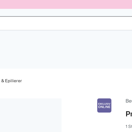
 & Epilierer
Be
P
1 S