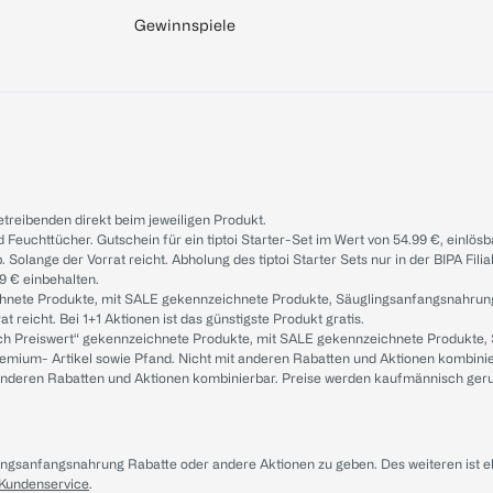
Gewinnspiele
treibenden direkt beim jeweiligen Produkt.
d Feuchttücher. Gutschein für ein tiptoi Starter-Set im Wert von 54.99 €, einlö
. Solange der Vorrat reicht. Abholung des tiptoi Starter Sets nur in der BIPA Fil
9 € einbehalten.
ichnete Produkte, mit SALE gekennzeichnete Produkte, Säuglingsanfangsnahrun
reicht. Bei 1+1 Aktionen ist das günstigste Produkt gratis.
ach Preiswert“ gekennzeichnete Produkte, mit SALE gekennzeichnete Produkte,
remium- Artikel sowie Pfand. Nicht mit anderen Rabatten und Aktionen kombini
t anderen Rabatten und Aktionen kombinierbar. Preise werden kaufmännisch ger
lingsanfangsnahrung Rabatte oder andere Aktionen zu geben. Des weiteren ist 
 Kundenservice
.