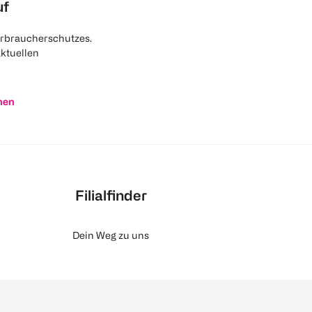
uf
rbraucherschutzes.
aktuellen
nen
Filialfinder
Dein Weg zu uns