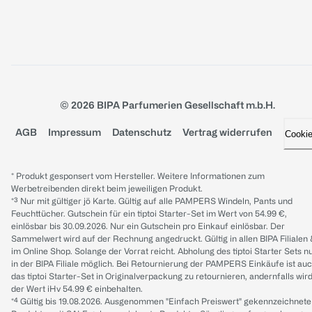
© 2026 BIPA Parfumerien Gesellschaft m.b.H.
AGB
Impressum
Datenschutz
Vertrag widerrufen
Cooki
* Produkt gesponsert vom Hersteller. Weitere Informationen zum
Werbetreibenden direkt beim jeweiligen Produkt.
*³ Nur mit gültiger jö Karte. Gültig auf alle PAMPERS Windeln, Pants und
Feuchttücher. Gutschein für ein tiptoi Starter-Set im Wert von 54.99 €,
einlösbar bis 30.09.2026. Nur ein Gutschein pro Einkauf einlösbar. Der
Sammelwert wird auf der Rechnung angedruckt. Gültig in allen BIPA Filialen
im Online Shop. Solange der Vorrat reicht. Abholung des tiptoi Starter Sets n
in der BIPA Filiale möglich. Bei Retournierung der PAMPERS Einkäufe ist au
das tiptoi Starter-Set in Originalverpackung zu retournieren, andernfalls wir
der Wert iHv 54.99 € einbehalten.
*⁴ Gültig bis 19.08.2026. Ausgenommen "Einfach Preiswert" gekennzeichnete