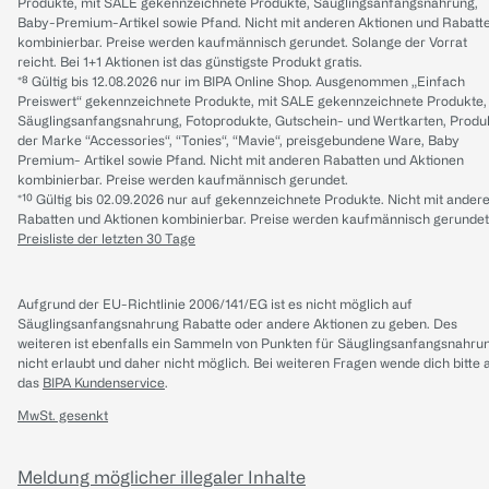
Produkte, mit SALE gekennzeichnete Produkte, Säuglingsanfangsnahrung,
Baby-Premium-Artikel sowie Pfand. Nicht mit anderen Aktionen und Rabatt
kombinierbar. Preise werden kaufmännisch gerundet. Solange der Vorrat
reicht. Bei 1+1 Aktionen ist das günstigste Produkt gratis.
*⁸ Gültig bis 12.08.2026 nur im BIPA Online Shop. Ausgenommen „Einfach
Preiswert“ gekennzeichnete Produkte, mit SALE gekennzeichnete Produkte,
Säuglingsanfangsnahrung, Fotoprodukte, Gutschein- und Wertkarten, Produ
der Marke “Accessories“, “Tonies“, “Mavie“, preisgebundene Ware, Baby
Premium- Artikel sowie Pfand. Nicht mit anderen Rabatten und Aktionen
kombinierbar. Preise werden kaufmännisch gerundet.
*¹⁰ Gültig bis 02.09.2026 nur auf gekennzeichnete Produkte. Nicht mit ander
Rabatten und Aktionen kombinierbar. Preise werden kaufmännisch gerundet
Preisliste der letzten 30 Tage
Aufgrund der EU-Richtlinie 2006/141/EG ist es nicht möglich auf
Säuglingsanfangsnahrung Rabatte oder andere Aktionen zu geben. Des
weiteren ist ebenfalls ein Sammeln von Punkten für Säuglingsanfangsnahru
nicht erlaubt und daher nicht möglich.
Bei weiteren Fragen wende dich bitte 
das
BIPA Kundenservice
.
MwSt. gesenkt
Meldung möglicher illegaler Inhalte