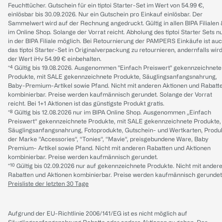
Feuchttücher. Gutschein für ein tiptoi Starter-Set im Wert von 54.99 €,
einlösbar bis 30.09.2026. Nur ein Gutschein pro Einkauf einlösbar. Der
Sammelwert wird auf der Rechnung angedruckt. Gültig in allen BIPA Filialen
im Online Shop. Solange der Vorrat reicht. Abholung des tiptoi Starter Sets n
in der BIPA Filiale möglich. Bei Retournierung der PAMPERS Einkäufe ist au
das tiptoi Starter-Set in Originalverpackung zu retournieren, andernfalls wir
der Wert iHv 54.99 € einbehalten.
*⁴ Gültig bis 19.08.2026. Ausgenommen "Einfach Preiswert" gekennzeichnete
Produkte, mit SALE gekennzeichnete Produkte, Säuglingsanfangsnahrung,
Baby-Premium-Artikel sowie Pfand. Nicht mit anderen Aktionen und Rabatt
kombinierbar. Preise werden kaufmännisch gerundet. Solange der Vorrat
reicht. Bei 1+1 Aktionen ist das günstigste Produkt gratis.
*⁸ Gültig bis 12.08.2026 nur im BIPA Online Shop. Ausgenommen „Einfach
Preiswert“ gekennzeichnete Produkte, mit SALE gekennzeichnete Produkte,
Säuglingsanfangsnahrung, Fotoprodukte, Gutschein- und Wertkarten, Produ
der Marke “Accessories“, “Tonies“, “Mavie“, preisgebundene Ware, Baby
Premium- Artikel sowie Pfand. Nicht mit anderen Rabatten und Aktionen
kombinierbar. Preise werden kaufmännisch gerundet.
*¹⁰ Gültig bis 02.09.2026 nur auf gekennzeichnete Produkte. Nicht mit ander
Rabatten und Aktionen kombinierbar. Preise werden kaufmännisch gerundet
Preisliste der letzten 30 Tage
Aufgrund der EU-Richtlinie 2006/141/EG ist es nicht möglich auf