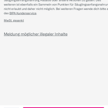
Säuglingsanfangsnahrung Rabatte oder andere Aktionen zu geben. Des
weiteren ist ebenfalls ein Sammeln von Punkten für Säuglingsanfangsnahru
nicht erlaubt und daher nicht möglich.
Bei weiteren Fragen wende dich bitte 
das
BIPA Kundenservice
.
MwSt. gesenkt
Meldung möglicher illegaler Inhalte