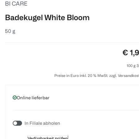
BI CARE
Badekugel White Bloom
50 g
Prei
€ 1,
100 g 3
Preise in Euro inkl. 20 % MwSt. zzgl. Versandkos
Online lieferbar
In Filiale abholen
Verfügbarkeit prüfen