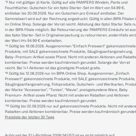
*³ Nur mit gültiger jö Karte. Gültig auf alle PAMPERS Windeln, Pants und
Feuchttücher. Gutschein für ein tiptoi Starter-Set im Wert von 54.99 €,
einlösbar bis 30.09.2026. Nur ein Gutschein pro Einkauf einlösbar. Der
Sammelwert wird auf der Rechnung angedruckt. Gültig in allen BIPA Filialen
im Online Shop. Solange der Vorrat reicht. Abholung des tiptoi Starter Sets n
in der BIPA Filiale möglich. Bei Retournierung der PAMPERS Einkäufe ist au
das tiptoi Starter-Set in Originalverpackung zu retournieren, andernfalls wir
der Wert iHv 54.99 € einbehalten.
*⁴ Gültig bis 19.08.2026. Ausgenommen "Einfach Preiswert" gekennzeichnete
Produkte, mit SALE gekennzeichnete Produkte, Säuglingsanfangsnahrung,
Baby-Premium-Artikel sowie Pfand. Nicht mit anderen Aktionen und Rabatt
kombinierbar. Preise werden kaufmännisch gerundet. Solange der Vorrat
reicht. Bei 1+1 Aktionen ist das günstigste Produkt gratis.
*⁸ Gültig bis 12.08.2026 nur im BIPA Online Shop. Ausgenommen „Einfach
Preiswert“ gekennzeichnete Produkte, mit SALE gekennzeichnete Produkte,
Säuglingsanfangsnahrung, Fotoprodukte, Gutschein- und Wertkarten, Produ
der Marke “Accessories“, “Tonies“, “Mavie“, preisgebundene Ware, Baby
Premium- Artikel sowie Pfand. Nicht mit anderen Rabatten und Aktionen
kombinierbar. Preise werden kaufmännisch gerundet.
*¹⁰ Gültig bis 02.09.2026 nur auf gekennzeichnete Produkte. Nicht mit ander
Rabatten und Aktionen kombinierbar. Preise werden kaufmännisch gerundet
Preisliste der letzten 30 Tage
Aufgrund der EU-Richtlinie 2006/141/EG ist es nicht möglich auf