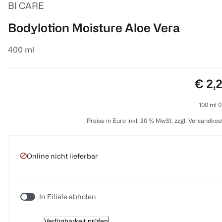
BI CARE
Bodylotion Moisture Aloe Vera
400 ml
Preis
€ 2,
100 ml 0
Preise in Euro inkl. 20 % MwSt. zzgl. Versandkos
Online nicht lieferbar
In Filiale abholen
Verfügbarkeit prüfen