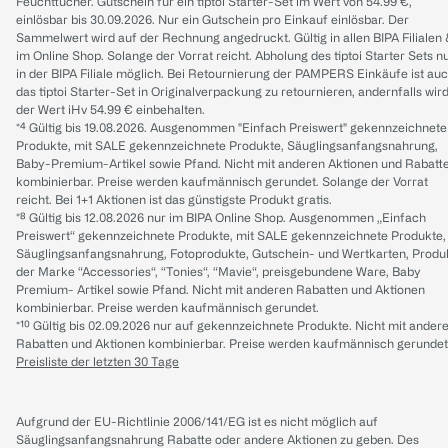
Feuchttücher. Gutschein für ein tiptoi Starter-Set im Wert von 54.99 €,
einlösbar bis 30.09.2026. Nur ein Gutschein pro Einkauf einlösbar. Der
Sammelwert wird auf der Rechnung angedruckt. Gültig in allen BIPA Filialen
im Online Shop. Solange der Vorrat reicht. Abholung des tiptoi Starter Sets n
in der BIPA Filiale möglich. Bei Retournierung der PAMPERS Einkäufe ist au
das tiptoi Starter-Set in Originalverpackung zu retournieren, andernfalls wir
der Wert iHv 54.99 € einbehalten.
*⁴ Gültig bis 19.08.2026. Ausgenommen "Einfach Preiswert" gekennzeichnete
Produkte, mit SALE gekennzeichnete Produkte, Säuglingsanfangsnahrung,
Baby-Premium-Artikel sowie Pfand. Nicht mit anderen Aktionen und Rabatt
kombinierbar. Preise werden kaufmännisch gerundet. Solange der Vorrat
reicht. Bei 1+1 Aktionen ist das günstigste Produkt gratis.
*⁸ Gültig bis 12.08.2026 nur im BIPA Online Shop. Ausgenommen „Einfach
Preiswert“ gekennzeichnete Produkte, mit SALE gekennzeichnete Produkte,
Säuglingsanfangsnahrung, Fotoprodukte, Gutschein- und Wertkarten, Produ
der Marke “Accessories“, “Tonies“, “Mavie“, preisgebundene Ware, Baby
Premium- Artikel sowie Pfand. Nicht mit anderen Rabatten und Aktionen
kombinierbar. Preise werden kaufmännisch gerundet.
*¹⁰ Gültig bis 02.09.2026 nur auf gekennzeichnete Produkte. Nicht mit ander
Rabatten und Aktionen kombinierbar. Preise werden kaufmännisch gerundet
Preisliste der letzten 30 Tage
Aufgrund der EU-Richtlinie 2006/141/EG ist es nicht möglich auf
Säuglingsanfangsnahrung Rabatte oder andere Aktionen zu geben. Des