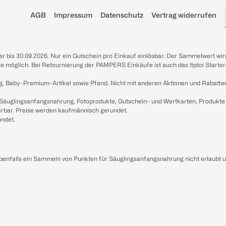
AGB
Impressum
Datenschutz
Vertrag widerrufen
sbar bis 30.09.2026. Nur ein Gutschein pro Einkauf einlösbar. Der Sammelwert wir
iale möglich. Bei Retournierung der PAMPERS Einkäufe ist auch das tiptoi Starter
g, Baby-Premium-Artikel sowie Pfand. Nicht mit anderen Aktionen und Rabatte
 Säuglingsanfangsnahrung, Fotoprodukte, Gutschein- und Wertkarten, Produkte
erbar. Preise werden kaufmännisch gerundet.
undet.
ebenfalls ein Sammeln von Punkten für Säuglingsanfangsnahrung nicht erlaubt 