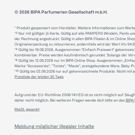
© 2026 BIPA Parfumerien Gesellschaft m.b.H.
* Produkt gesponsert vom Hersteller. Weitere Informationen zum Werbe
*³ Nur mit gültiger jö Karte. Gültig auf alle PAMPERS Windeln, Pants un
der Rechnung angedruckt. Gültig in allen BIPA Filialen & im Online Shop
Originalverpackung zu retournieren, andernfalls wird der Wert iHv 54.9
*⁴ Gültig bis 19.08.2026. Ausgenommen "Einfach Preiswert" gekennze
kombinierbar. Preise werden kaufmännisch gerundet. Solange der Vorrat 
*⁸ Gültig bis 12.08.2026 nur im BIPA Online Shop. Ausgenommen „Einf
Marke “Accessories“, “Tonies“, “Mavie“, preisgebundene Ware, Baby P
*¹⁰ Gültig bis 02.09.2026 nur auf gekennzeichnete Produkte. Nicht mi
Preisliste der letzten 30 Tage
Aufgrund der EU-Richtlinie 2006/141/EG ist es nicht möglich auf Säug
daher nicht möglich.
Bei weiteren Fragen wende dich bitte an das
BIPA
MwSt. gesenkt
Meldung möglicher illegaler Inhalte