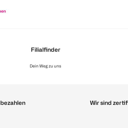
nen
Filialfinder
Dein Weg zu uns
 bezahlen
Wir sind zertif