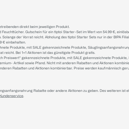
treibenden direkt beim jeweiligen Produkt.
d Feuchttücher. Gutschein für ein tiptoi Starter-Set im Wert von 54.99 €, einlö
. Solange der Vorrat reicht. Abholung des tiptoi Starter Sets nur in der BIPA Fil
9 € einbehalten.
ichnete Produkte, mit SALE gekennzeichnete Produkte, Säuglingsanfangsnahrun
reicht. Bei 1+1 Aktionen ist das günstigste Produkt gratis.
ach Preiswert“ gekennzeichnete Produkte, mit SALE gekennzeichnete Produkte,
remium- Artikel sowie Pfand. Nicht mit anderen Rabatten und Aktionen kombini
t anderen Rabatten und Aktionen kombinierbar. Preise werden kaufmännisch ger
lingsanfangsnahrung Rabatte oder andere Aktionen zu geben. Des weiteren ist 
 Kundenservice
.