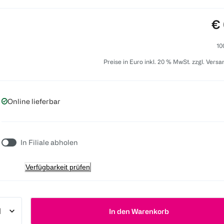
Pr
€ 
10
Preise in Euro inkl. 20 % MwSt. zzgl. Vers
Online lieferbar
In Filiale abholen
Verfügbarkeit prüfen
In den Warenkorb