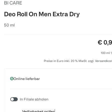
BI CARE
Deo Roll On Men Extra Dry
50 ml
Preis
€ 0,
100 ml 1
Preise in Euro inkl. 20 % MwSt. zzgl. Versandkos
Online lieferbar
In Filiale abholen
Verfügbarkeit prüfen