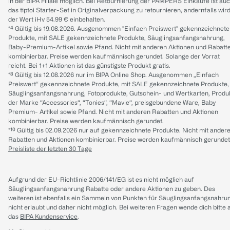
in der BIPA Filiale möglich. Bei Retournierung der PAMPERS Einkäufe ist au
das tiptoi Starter-Set in Originalverpackung zu retournieren, andernfalls wir
der Wert iHv 54.99 € einbehalten.
*⁴ Gültig bis 19.08.2026. Ausgenommen "Einfach Preiswert" gekennzeichnete
Produkte, mit SALE gekennzeichnete Produkte, Säuglingsanfangsnahrung,
Baby-Premium-Artikel sowie Pfand. Nicht mit anderen Aktionen und Rabatt
kombinierbar. Preise werden kaufmännisch gerundet. Solange der Vorrat
reicht. Bei 1+1 Aktionen ist das günstigste Produkt gratis.
*⁸ Gültig bis 12.08.2026 nur im BIPA Online Shop. Ausgenommen „Einfach
Preiswert“ gekennzeichnete Produkte, mit SALE gekennzeichnete Produkte,
Säuglingsanfangsnahrung, Fotoprodukte, Gutschein- und Wertkarten, Produ
der Marke “Accessories“, “Tonies“, “Mavie“, preisgebundene Ware, Baby
Premium- Artikel sowie Pfand. Nicht mit anderen Rabatten und Aktionen
kombinierbar. Preise werden kaufmännisch gerundet.
*¹⁰ Gültig bis 02.09.2026 nur auf gekennzeichnete Produkte. Nicht mit ander
Rabatten und Aktionen kombinierbar. Preise werden kaufmännisch gerundet
Preisliste der letzten 30 Tage
Aufgrund der EU-Richtlinie 2006/141/EG ist es nicht möglich auf
Säuglingsanfangsnahrung Rabatte oder andere Aktionen zu geben. Des
weiteren ist ebenfalls ein Sammeln von Punkten für Säuglingsanfangsnahru
nicht erlaubt und daher nicht möglich.
Bei weiteren Fragen wende dich bitte 
das
BIPA Kundenservice
.