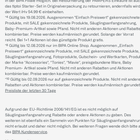
in der BIPA Filiale möglich. Bei Retournierung der PAMPERS Einkäufe ist au
das tiptoi Starter-Set in Originalverpackung zu retournieren, andernfalls wir
der Wert iHv 54.99 € einbehalten.
*⁴ Gültig bis 19.08.2026. Ausgenommen "Einfach Preiswert" gekennzeichnete
Produkte, mit SALE gekennzeichnete Produkte, Säuglingsanfangsnahrung,
Baby-Premium-Artikel sowie Pfand. Nicht mit anderen Aktionen und Rabatt
kombinierbar. Preise werden kaufmännisch gerundet. Solange der Vorrat
reicht. Bei 1+1 Aktionen ist das günstigste Produkt gratis.
*⁸ Gültig bis 12.08.2026 nur im BIPA Online Shop. Ausgenommen „Einfach
Preiswert“ gekennzeichnete Produkte, mit SALE gekennzeichnete Produkte,
Säuglingsanfangsnahrung, Fotoprodukte, Gutschein- und Wertkarten, Produ
der Marke “Accessories“, “Tonies“, “Mavie“, preisgebundene Ware, Baby
Premium- Artikel sowie Pfand. Nicht mit anderen Rabatten und Aktionen
kombinierbar. Preise werden kaufmännisch gerundet.
*¹⁰ Gültig bis 02.09.2026 nur auf gekennzeichnete Produkte. Nicht mit ander
Rabatten und Aktionen kombinierbar. Preise werden kaufmännisch gerundet
Preisliste der letzten 30 Tage
Aufgrund der EU-Richtlinie 2006/141/EG ist es nicht möglich auf
Säuglingsanfangsnahrung Rabatte oder andere Aktionen zu geben. Des
weiteren ist ebenfalls ein Sammeln von Punkten für Säuglingsanfangsnahru
nicht erlaubt und daher nicht möglich.
Bei weiteren Fragen wende dich bitte 
das
BIPA Kundenservice
.