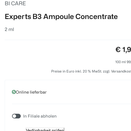
BI CARE
Experts B3 Ampoule Concentrate
2 ml
Prei
€ 1,
100 ml 99
Preise in Euro inkl. 20 % MwSt. zzgl. Versandkos
Online lieferbar
In Filiale abholen
Verfügbarkeit prüfen