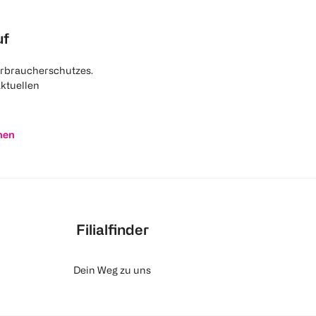
uf
rbraucherschutzes.
aktuellen
nen
Filialfinder
Dein Weg zu uns