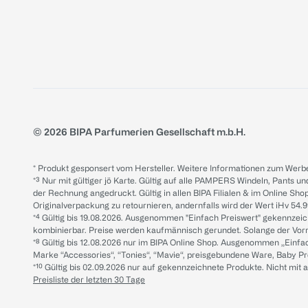
© 2026 BIPA Parfumerien Gesellschaft m.b.H.
* Produkt gesponsert vom Hersteller. Weitere Informationen zum Werbe
*³ Nur mit gültiger jö Karte. Gültig auf alle PAMPERS Windeln, Pants un
der Rechnung angedruckt. Gültig in allen BIPA Filialen & im Online Shop
Originalverpackung zu retournieren, andernfalls wird der Wert iHv 54.9
*⁴ Gültig bis 19.08.2026. Ausgenommen "Einfach Preiswert" gekennze
kombinierbar. Preise werden kaufmännisch gerundet. Solange der Vorrat 
*⁸ Gültig bis 12.08.2026 nur im BIPA Online Shop. Ausgenommen „Einf
Marke “Accessories“, “Tonies“, “Mavie“, preisgebundene Ware, Baby P
*¹⁰ Gültig bis 02.09.2026 nur auf gekennzeichnete Produkte. Nicht mi
Preisliste der letzten 30 Tage