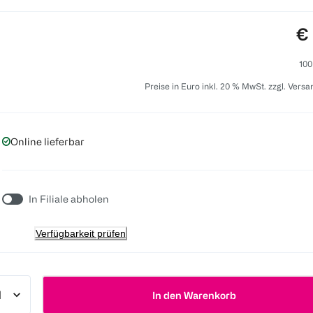
Pr
€ 
100
Preise in Euro inkl. 20 % MwSt. zzgl. Vers
Online lieferbar
In Filiale abholen
Verfügbarkeit prüfen
In den Warenkorb