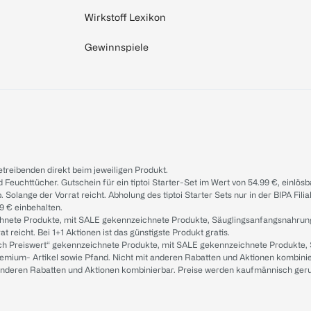
Wirkstoff Lexikon
Gewinnspiele
treibenden direkt beim jeweiligen Produkt.
d Feuchttücher. Gutschein für ein tiptoi Starter-Set im Wert von 54.99 €, einlö
. Solange der Vorrat reicht. Abholung des tiptoi Starter Sets nur in der BIPA Fil
9 € einbehalten.
ichnete Produkte, mit SALE gekennzeichnete Produkte, Säuglingsanfangsnahrun
reicht. Bei 1+1 Aktionen ist das günstigste Produkt gratis.
ach Preiswert“ gekennzeichnete Produkte, mit SALE gekennzeichnete Produkte,
remium- Artikel sowie Pfand. Nicht mit anderen Rabatten und Aktionen kombini
t anderen Rabatten und Aktionen kombinierbar. Preise werden kaufmännisch ger