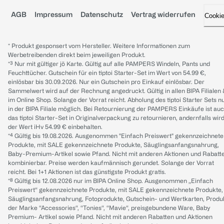
AGB
Impressum
Datenschutz
Vertrag widerrufen
Cooki
* Produkt gesponsert vom Hersteller. Weitere Informationen zum
Werbetreibenden direkt beim jeweiligen Produkt.
*³ Nur mit gültiger jö Karte. Gültig auf alle PAMPERS Windeln, Pants und
Feuchttücher. Gutschein für ein tiptoi Starter-Set im Wert von 54.99 €,
einlösbar bis 30.09.2026. Nur ein Gutschein pro Einkauf einlösbar. Der
Sammelwert wird auf der Rechnung angedruckt. Gültig in allen BIPA Filialen
im Online Shop. Solange der Vorrat reicht. Abholung des tiptoi Starter Sets n
in der BIPA Filiale möglich. Bei Retournierung der PAMPERS Einkäufe ist au
das tiptoi Starter-Set in Originalverpackung zu retournieren, andernfalls wir
der Wert iHv 54.99 € einbehalten.
*⁴ Gültig bis 19.08.2026. Ausgenommen "Einfach Preiswert" gekennzeichnete
Produkte, mit SALE gekennzeichnete Produkte, Säuglingsanfangsnahrung,
Baby-Premium-Artikel sowie Pfand. Nicht mit anderen Aktionen und Rabatt
kombinierbar. Preise werden kaufmännisch gerundet. Solange der Vorrat
reicht. Bei 1+1 Aktionen ist das günstigste Produkt gratis.
*⁸ Gültig bis 12.08.2026 nur im BIPA Online Shop. Ausgenommen „Einfach
Preiswert“ gekennzeichnete Produkte, mit SALE gekennzeichnete Produkte,
Säuglingsanfangsnahrung, Fotoprodukte, Gutschein- und Wertkarten, Produ
der Marke “Accessories“, “Tonies“, “Mavie“, preisgebundene Ware, Baby
Premium- Artikel sowie Pfand. Nicht mit anderen Rabatten und Aktionen