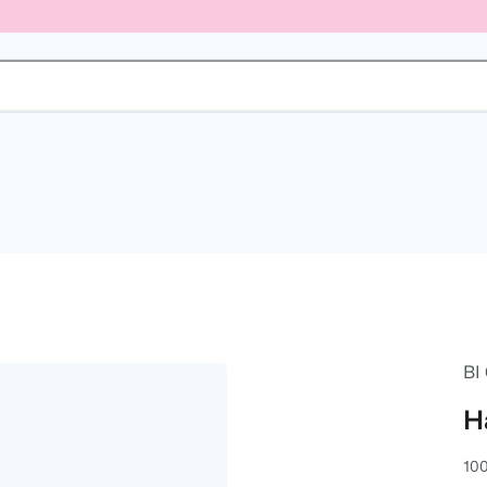
BI
H
100