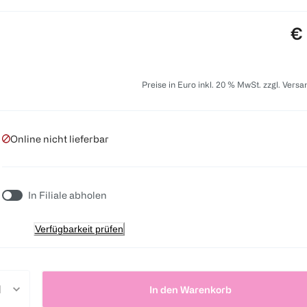
Pr
€ 
Preise in Euro inkl. 20 % MwSt. zzgl. Vers
Online nicht lieferbar
In Filiale abholen
Verfügbarkeit prüfen
In den Warenkorb