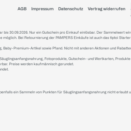
AGB
Impressum
Datenschutz
Vertrag widerrufen
sbar bis 30.09.2026. Nur ein Gutschein pro Einkauf einlösbar. Der Sammelwert wir
iale möglich. Bei Retournierung der PAMPERS Einkäufe ist auch das tiptoi Starter
g, Baby-Premium-Artikel sowie Pfand. Nicht mit anderen Aktionen und Rabatte
 Säuglingsanfangsnahrung, Fotoprodukte, Gutschein- und Wertkarten, Produkte
erbar. Preise werden kaufmännisch gerundet.
undet.
ebenfalls ein Sammeln von Punkten für Säuglingsanfangsnahrung nicht erlaubt 