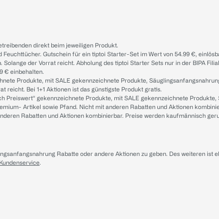
treibenden direkt beim jeweiligen Produkt.
d Feuchttücher. Gutschein für ein tiptoi Starter-Set im Wert von 54.99 €, einlö
. Solange der Vorrat reicht. Abholung des tiptoi Starter Sets nur in der BIPA Fil
9 € einbehalten.
ichnete Produkte, mit SALE gekennzeichnete Produkte, Säuglingsanfangsnahrun
reicht. Bei 1+1 Aktionen ist das günstigste Produkt gratis.
ach Preiswert“ gekennzeichnete Produkte, mit SALE gekennzeichnete Produkte,
remium- Artikel sowie Pfand. Nicht mit anderen Rabatten und Aktionen kombini
t anderen Rabatten und Aktionen kombinierbar. Preise werden kaufmännisch ger
lingsanfangsnahrung Rabatte oder andere Aktionen zu geben. Des weiteren ist 
 Kundenservice
.