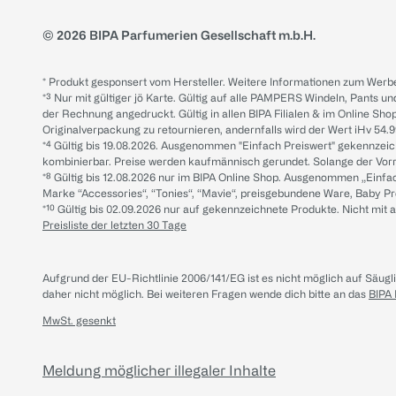
© 2026 BIPA Parfumerien Gesellschaft m.b.H.
* Produkt gesponsert vom Hersteller. Weitere Informationen zum Werbe
*³ Nur mit gültiger jö Karte. Gültig auf alle PAMPERS Windeln, Pants un
der Rechnung angedruckt. Gültig in allen BIPA Filialen & im Online Shop
Originalverpackung zu retournieren, andernfalls wird der Wert iHv 54.9
*⁴ Gültig bis 19.08.2026. Ausgenommen "Einfach Preiswert" gekennze
kombinierbar. Preise werden kaufmännisch gerundet. Solange der Vorrat 
*⁸ Gültig bis 12.08.2026 nur im BIPA Online Shop. Ausgenommen „Einf
Marke “Accessories“, “Tonies“, “Mavie“, preisgebundene Ware, Baby P
*¹⁰ Gültig bis 02.09.2026 nur auf gekennzeichnete Produkte. Nicht mi
Preisliste der letzten 30 Tage
Aufgrund der EU-Richtlinie 2006/141/EG ist es nicht möglich auf Säug
daher nicht möglich.
Bei weiteren Fragen wende dich bitte an das
BIPA
MwSt. gesenkt
Meldung möglicher illegaler Inhalte