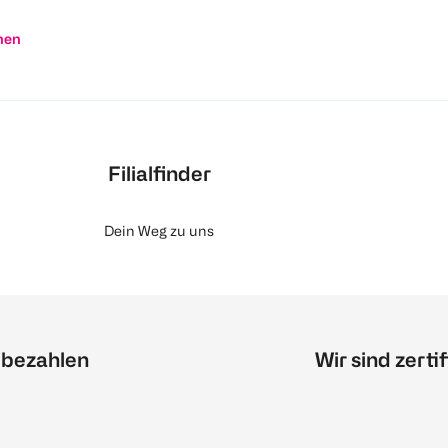
nen
Filialfinder
Dein Weg zu uns
 bezahlen
Wir sind zertif