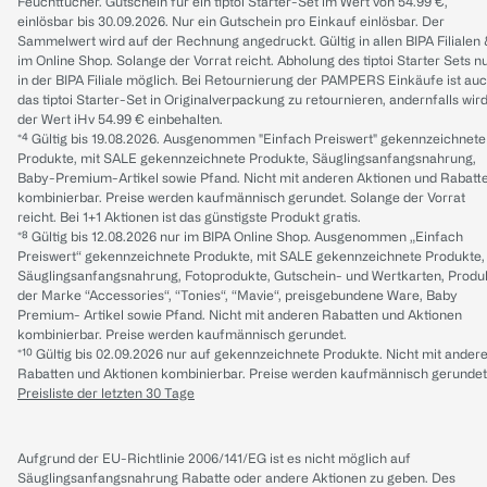
Feuchttücher. Gutschein für ein tiptoi Starter-Set im Wert von 54.99 €,
einlösbar bis 30.09.2026. Nur ein Gutschein pro Einkauf einlösbar. Der
Sammelwert wird auf der Rechnung angedruckt. Gültig in allen BIPA Filialen
im Online Shop. Solange der Vorrat reicht. Abholung des tiptoi Starter Sets n
in der BIPA Filiale möglich. Bei Retournierung der PAMPERS Einkäufe ist au
das tiptoi Starter-Set in Originalverpackung zu retournieren, andernfalls wir
der Wert iHv 54.99 € einbehalten.
*⁴ Gültig bis 19.08.2026. Ausgenommen "Einfach Preiswert" gekennzeichnete
Produkte, mit SALE gekennzeichnete Produkte, Säuglingsanfangsnahrung,
Baby-Premium-Artikel sowie Pfand. Nicht mit anderen Aktionen und Rabatt
kombinierbar. Preise werden kaufmännisch gerundet. Solange der Vorrat
reicht. Bei 1+1 Aktionen ist das günstigste Produkt gratis.
*⁸ Gültig bis 12.08.2026 nur im BIPA Online Shop. Ausgenommen „Einfach
Preiswert“ gekennzeichnete Produkte, mit SALE gekennzeichnete Produkte,
Säuglingsanfangsnahrung, Fotoprodukte, Gutschein- und Wertkarten, Produ
der Marke “Accessories“, “Tonies“, “Mavie“, preisgebundene Ware, Baby
Premium- Artikel sowie Pfand. Nicht mit anderen Rabatten und Aktionen
kombinierbar. Preise werden kaufmännisch gerundet.
*¹⁰ Gültig bis 02.09.2026 nur auf gekennzeichnete Produkte. Nicht mit ander
Rabatten und Aktionen kombinierbar. Preise werden kaufmännisch gerundet
Preisliste der letzten 30 Tage
Aufgrund der EU-Richtlinie 2006/141/EG ist es nicht möglich auf
Säuglingsanfangsnahrung Rabatte oder andere Aktionen zu geben. Des