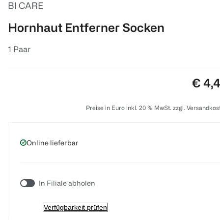
BI CARE
Hornhaut Entferner Socken
1 Paar
Preis
€ 4,
Preise in Euro inkl. 20 % MwSt. zzgl. Versandkos
Online lieferbar
In Filiale abholen
Verfügbarkeit prüfen