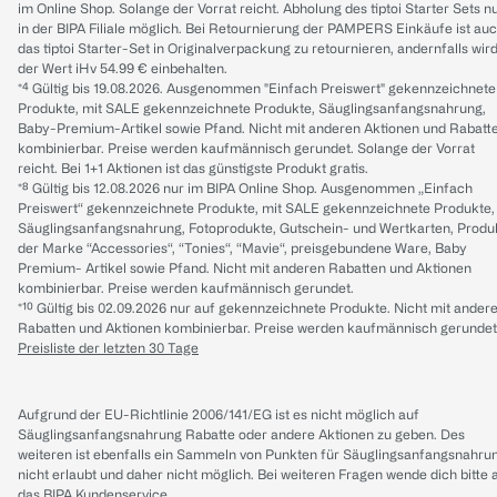
im Online Shop. Solange der Vorrat reicht. Abholung des tiptoi Starter Sets n
in der BIPA Filiale möglich. Bei Retournierung der PAMPERS Einkäufe ist au
das tiptoi Starter-Set in Originalverpackung zu retournieren, andernfalls wir
der Wert iHv 54.99 € einbehalten.
*⁴ Gültig bis 19.08.2026. Ausgenommen "Einfach Preiswert" gekennzeichnete
Produkte, mit SALE gekennzeichnete Produkte, Säuglingsanfangsnahrung,
Baby-Premium-Artikel sowie Pfand. Nicht mit anderen Aktionen und Rabatt
kombinierbar. Preise werden kaufmännisch gerundet. Solange der Vorrat
reicht. Bei 1+1 Aktionen ist das günstigste Produkt gratis.
*⁸ Gültig bis 12.08.2026 nur im BIPA Online Shop. Ausgenommen „Einfach
Preiswert“ gekennzeichnete Produkte, mit SALE gekennzeichnete Produkte,
Säuglingsanfangsnahrung, Fotoprodukte, Gutschein- und Wertkarten, Produ
der Marke “Accessories“, “Tonies“, “Mavie“, preisgebundene Ware, Baby
Premium- Artikel sowie Pfand. Nicht mit anderen Rabatten und Aktionen
kombinierbar. Preise werden kaufmännisch gerundet.
*¹⁰ Gültig bis 02.09.2026 nur auf gekennzeichnete Produkte. Nicht mit ander
Rabatten und Aktionen kombinierbar. Preise werden kaufmännisch gerundet
Preisliste der letzten 30 Tage
Aufgrund der EU-Richtlinie 2006/141/EG ist es nicht möglich auf
Säuglingsanfangsnahrung Rabatte oder andere Aktionen zu geben. Des
weiteren ist ebenfalls ein Sammeln von Punkten für Säuglingsanfangsnahru
nicht erlaubt und daher nicht möglich.
Bei weiteren Fragen wende dich bitte 
das
BIPA Kundenservice
.