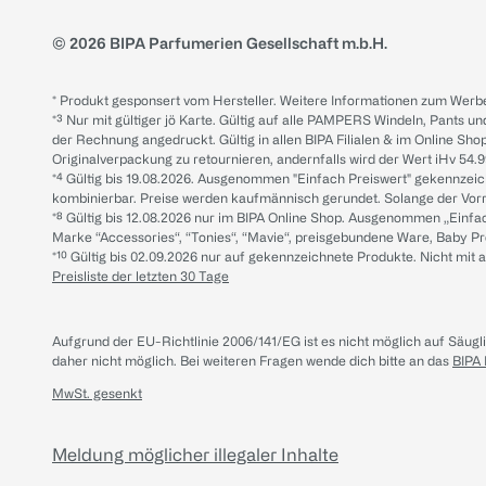
© 2026 BIPA Parfumerien Gesellschaft m.b.H.
* Produkt gesponsert vom Hersteller. Weitere Informationen zum Werbe
*³ Nur mit gültiger jö Karte. Gültig auf alle PAMPERS Windeln, Pants un
der Rechnung angedruckt. Gültig in allen BIPA Filialen & im Online Shop
Originalverpackung zu retournieren, andernfalls wird der Wert iHv 54.9
*⁴ Gültig bis 19.08.2026. Ausgenommen "Einfach Preiswert" gekennze
kombinierbar. Preise werden kaufmännisch gerundet. Solange der Vorrat 
*⁸ Gültig bis 12.08.2026 nur im BIPA Online Shop. Ausgenommen „Einf
Marke “Accessories“, “Tonies“, “Mavie“, preisgebundene Ware, Baby P
*¹⁰ Gültig bis 02.09.2026 nur auf gekennzeichnete Produkte. Nicht mi
Preisliste der letzten 30 Tage
Aufgrund der EU-Richtlinie 2006/141/EG ist es nicht möglich auf Säug
daher nicht möglich.
Bei weiteren Fragen wende dich bitte an das
BIPA
MwSt. gesenkt
Meldung möglicher illegaler Inhalte