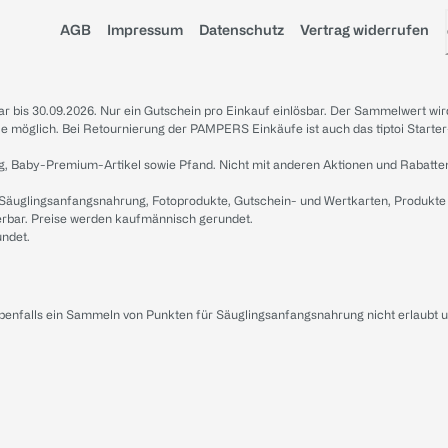
AGB
Impressum
Datenschutz
Vertrag widerrufen
sbar bis 30.09.2026. Nur ein Gutschein pro Einkauf einlösbar. Der Sammelwert wir
iale möglich. Bei Retournierung der PAMPERS Einkäufe ist auch das tiptoi Starter
g, Baby-Premium-Artikel sowie Pfand. Nicht mit anderen Aktionen und Rabatte
 Säuglingsanfangsnahrung, Fotoprodukte, Gutschein- und Wertkarten, Produkte
erbar. Preise werden kaufmännisch gerundet.
undet.
ebenfalls ein Sammeln von Punkten für Säuglingsanfangsnahrung nicht erlaubt 