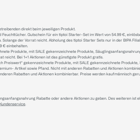
treibenden direkt beim jeweiligen Produkt.
d Feuchttücher. Gutschein für ein tiptoi Starter-Set im Wert von 54.99 €, einlö
. Solange der Vorrat reicht. Abholung des tiptoi Starter Sets nur in der BIPA Fil
9 € einbehalten.
ichnete Produkte, mit SALE gekennzeichnete Produkte, Säuglingsanfangsnahrun
reicht. Bei 1+1 Aktionen ist das günstigste Produkt gratis.
ach Preiswert“ gekennzeichnete Produkte, mit SALE gekennzeichnete Produkte,
remium- Artikel sowie Pfand. Nicht mit anderen Rabatten und Aktionen kombini
t anderen Rabatten und Aktionen kombinierbar. Preise werden kaufmännisch ger
lingsanfangsnahrung Rabatte oder andere Aktionen zu geben. Des weiteren ist 
 Kundenservice
.