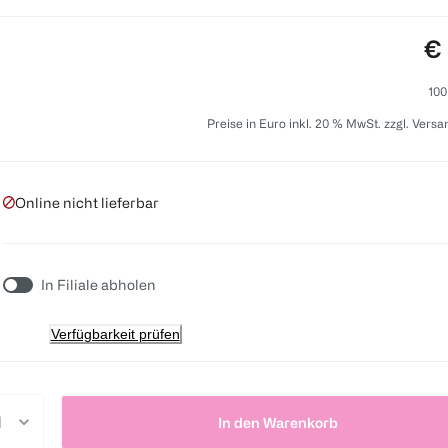
Pr
€ 
100
Preise in Euro inkl. 20 % MwSt. zzgl. Vers
Online nicht lieferbar
In Filiale abholen
Verfügbarkeit prüfen
In den Warenkorb