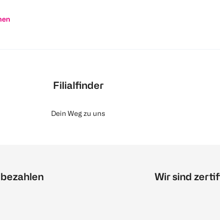
nen
Filialfinder
Dein Weg zu uns
 bezahlen
Wir sind zertif