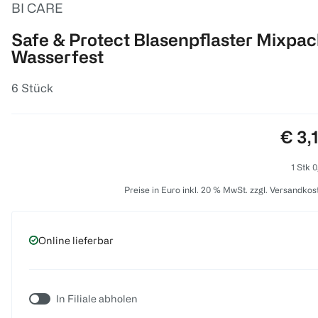
BI CARE
Safe & Protect Blasenpflaster Mixpac
Wasserfest
6 Stück
Prei
€ 3,
1 Stk 0
Preise in Euro inkl. 20 % MwSt. zzgl. Versandkos
Online lieferbar
In Filiale abholen