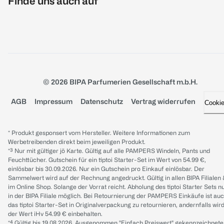
Finde uns auch auf
© 2026 BIPA Parfumerien Gesellschaft m.b.H.
AGB
Impressum
Datenschutz
Vertrag widerrufen
Cooki
* Produkt gesponsert vom Hersteller. Weitere Informationen zum
Werbetreibenden direkt beim jeweiligen Produkt.
*³ Nur mit gültiger jö Karte. Gültig auf alle PAMPERS Windeln, Pants und
Feuchttücher. Gutschein für ein tiptoi Starter-Set im Wert von 54.99 €,
einlösbar bis 30.09.2026. Nur ein Gutschein pro Einkauf einlösbar. Der
Sammelwert wird auf der Rechnung angedruckt. Gültig in allen BIPA Filialen
im Online Shop. Solange der Vorrat reicht. Abholung des tiptoi Starter Sets n
in der BIPA Filiale möglich. Bei Retournierung der PAMPERS Einkäufe ist au
das tiptoi Starter-Set in Originalverpackung zu retournieren, andernfalls wir
der Wert iHv 54.99 € einbehalten.
*⁴ Gültig bis 19.08.2026. Ausgenommen "Einfach Preiswert" gekennzeichnete