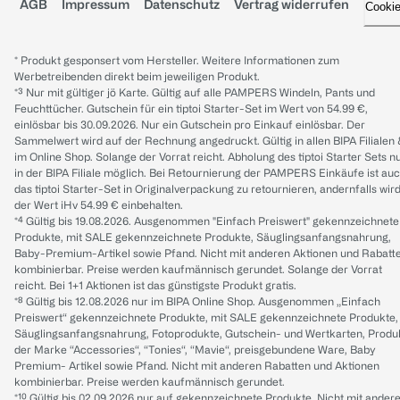
AGB
Impressum
Datenschutz
Vertrag widerrufen
Cooki
* Produkt gesponsert vom Hersteller. Weitere Informationen zum
Werbetreibenden direkt beim jeweiligen Produkt.
*³ Nur mit gültiger jö Karte. Gültig auf alle PAMPERS Windeln, Pants und
Feuchttücher. Gutschein für ein tiptoi Starter-Set im Wert von 54.99 €,
einlösbar bis 30.09.2026. Nur ein Gutschein pro Einkauf einlösbar. Der
Sammelwert wird auf der Rechnung angedruckt. Gültig in allen BIPA Filialen
im Online Shop. Solange der Vorrat reicht. Abholung des tiptoi Starter Sets n
in der BIPA Filiale möglich. Bei Retournierung der PAMPERS Einkäufe ist au
das tiptoi Starter-Set in Originalverpackung zu retournieren, andernfalls wir
der Wert iHv 54.99 € einbehalten.
*⁴ Gültig bis 19.08.2026. Ausgenommen "Einfach Preiswert" gekennzeichnete
Produkte, mit SALE gekennzeichnete Produkte, Säuglingsanfangsnahrung,
Baby-Premium-Artikel sowie Pfand. Nicht mit anderen Aktionen und Rabatt
kombinierbar. Preise werden kaufmännisch gerundet. Solange der Vorrat
reicht. Bei 1+1 Aktionen ist das günstigste Produkt gratis.
*⁸ Gültig bis 12.08.2026 nur im BIPA Online Shop. Ausgenommen „Einfach
Preiswert“ gekennzeichnete Produkte, mit SALE gekennzeichnete Produkte,
Säuglingsanfangsnahrung, Fotoprodukte, Gutschein- und Wertkarten, Produ
der Marke “Accessories“, “Tonies“, “Mavie“, preisgebundene Ware, Baby
Premium- Artikel sowie Pfand. Nicht mit anderen Rabatten und Aktionen
kombinierbar. Preise werden kaufmännisch gerundet.
*¹⁰ Gültig bis 02.09.2026 nur auf gekennzeichnete Produkte. Nicht mit ander