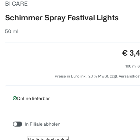
BI CARE
Schimmer Spray Festival Lights
50 ml
Preis
€ 3,
100 ml 6
Preise in Euro inkl. 20 % MwSt. zzgl. Versandkos
Online lieferbar
In Filiale abholen
Verfügbarkeit prüfen