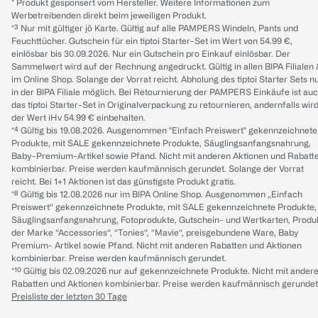
* Produkt gesponsert vom Hersteller. Weitere Informationen zum
Werbetreibenden direkt beim jeweiligen Produkt.
*³ Nur mit gültiger jö Karte. Gültig auf alle PAMPERS Windeln, Pants und
Feuchttücher. Gutschein für ein tiptoi Starter-Set im Wert von 54.99 €,
einlösbar bis 30.09.2026. Nur ein Gutschein pro Einkauf einlösbar. Der
Sammelwert wird auf der Rechnung angedruckt. Gültig in allen BIPA Filialen
im Online Shop. Solange der Vorrat reicht. Abholung des tiptoi Starter Sets n
in der BIPA Filiale möglich. Bei Retournierung der PAMPERS Einkäufe ist au
das tiptoi Starter-Set in Originalverpackung zu retournieren, andernfalls wir
der Wert iHv 54.99 € einbehalten.
*⁴ Gültig bis 19.08.2026. Ausgenommen "Einfach Preiswert" gekennzeichnete
Produkte, mit SALE gekennzeichnete Produkte, Säuglingsanfangsnahrung,
Baby-Premium-Artikel sowie Pfand. Nicht mit anderen Aktionen und Rabatt
kombinierbar. Preise werden kaufmännisch gerundet. Solange der Vorrat
reicht. Bei 1+1 Aktionen ist das günstigste Produkt gratis.
*⁸ Gültig bis 12.08.2026 nur im BIPA Online Shop. Ausgenommen „Einfach
Preiswert“ gekennzeichnete Produkte, mit SALE gekennzeichnete Produkte,
Säuglingsanfangsnahrung, Fotoprodukte, Gutschein- und Wertkarten, Produ
der Marke “Accessories“, “Tonies“, “Mavie“, preisgebundene Ware, Baby
Premium- Artikel sowie Pfand. Nicht mit anderen Rabatten und Aktionen
kombinierbar. Preise werden kaufmännisch gerundet.
*¹⁰ Gültig bis 02.09.2026 nur auf gekennzeichnete Produkte. Nicht mit ander
Rabatten und Aktionen kombinierbar. Preise werden kaufmännisch gerundet
Preisliste der letzten 30 Tage