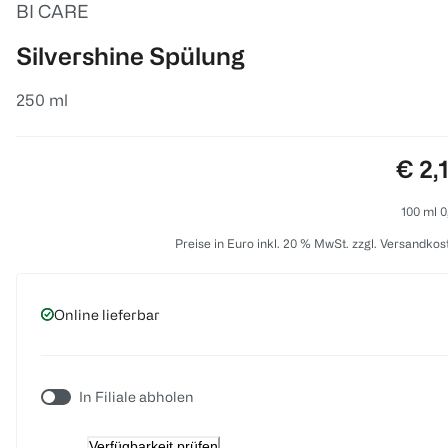
BI CARE
Silvershine Spülung
250 ml
Prei
€ 2,
100 ml 0
Preise in Euro inkl. 20 % MwSt. zzgl. Versandkos
Online lieferbar
In Filiale abholen
Verfügbarkeit prüfen